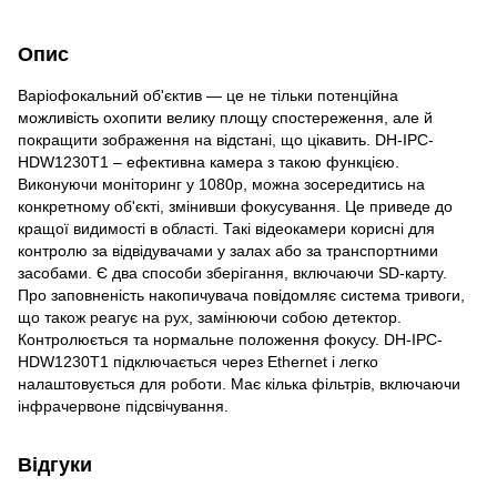
Опис
Варіофокальний об'єктив — це не тільки потенційна
можливість охопити велику площу спостереження, але й
покращити зображення на відстані, що цікавить. DH-IPC-
HDW1230T1 – ефективна камера з такою функцією.
Виконуючи моніторинг у 1080p, можна зосередитись на
конкретному об'єкті, змінивши фокусування. Це приведе до
кращої видимості в області. Такі відеокамери корисні для
контролю за відвідувачами у залах або за транспортними
засобами. Є два способи зберігання, включаючи SD-карту.
Про заповненість накопичувача повідомляє система тривоги,
що також реагує на рух, замінюючи собою детектор.
Контролюється та нормальне положення фокусу. DH-IPC-
HDW1230T1 підключається через Ethernet і легко
налаштовується для роботи. Має кілька фільтрів, включаючи
інфрачервоне підсвічування.
Відгуки