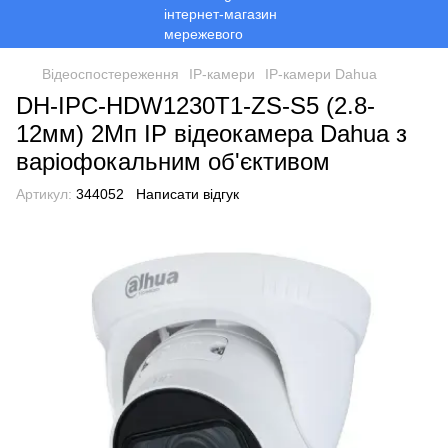
Відеоспостереження
ІР-камери
ІР-камери Dahua
DH-IPC-HDW1230T1-ZS-S5 (2.8-
12мм) 2Mп IP відеокамера Dahua з
варіофокальним об'єктивом
Артикул:
344052
Написати відгук