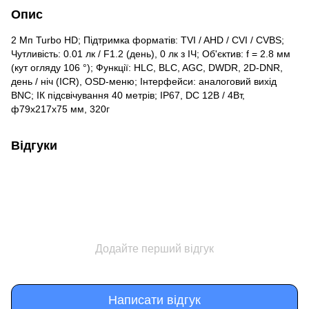
Опис
2 Мп Turbo HD; Підтримка форматів: TVI / AHD / CVI / CVBS;
Чутливість: 0.01 лк / F1.2 (день), 0 лк з ІЧ; Об'єктив: f = 2.8 мм
(кут огляду 106 °); Функції: HLC, BLC, AGC, DWDR, 2D-DNR,
день / ніч (ICR), OSD-меню; Інтерфейси: аналоговий вихід
BNC; ІК підсвічування 40 метрів; IP67, DC 12В / 4Вт,
ф79х217x75 мм, 320г
Відгуки
Додайте перший відгук
Написати відгук