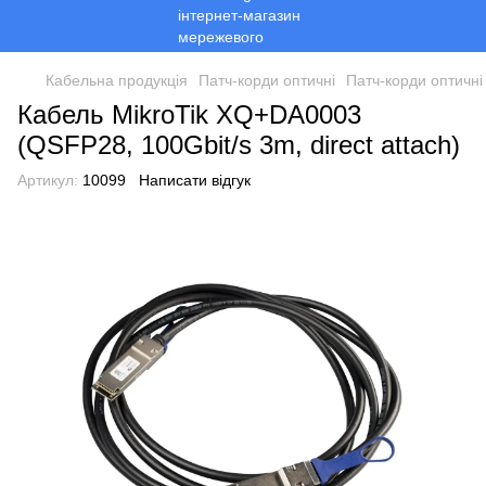
Кабельна продукція
Патч-корди оптичні
Патч-корди оптичні 
Кабель MikroTik XQ+DA0003
(QSFP28, 100Gbit/s 3m, direct attach)
Артикул:
10099
Написати відгук