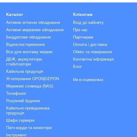
Каталог
Клієнтам
Активне оптичне обладнання
Вхід до кабінету
Активне мережеве обладнання
Про нас
Бездротове обладнання
Партнерам
Відеоспостереження
Оплата і доставка
Все для монтажу мережі
Обмін та повернення
ДБЖ, акумулятори,
Контактна інформація
стабілізатори
Блог
Кабельна продукція
Устаткування GPON|GEPON
Ми в соцмережах
Мережеві сховища (NAS)
Телефонія
Розумний будинок
Кабельно-провідникова
продукція
Шафи серверні
Патч-корди та конектори
Інструмент