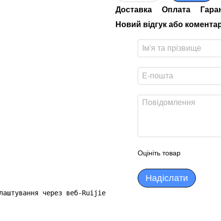
Доставка
Оплата
Гара
Новий відгук або комента
Оцініть товар
Надіслати
лаштування через веб-Ruijie Cloud, або мобільний додаток