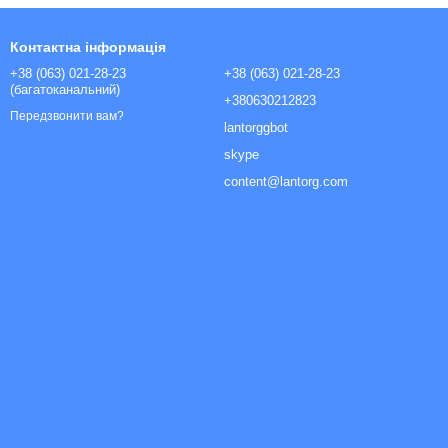
Контактна інформація
+38 (063) 021-28-23
+38 (063) 021-28-23
(багатоканальний)
+380630212823
Передзвонити вам?
lantorggbot
skype
content@lantorg.com