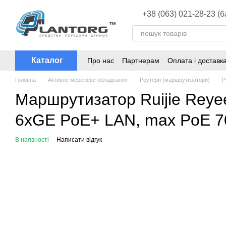
Перейти до основного контенту
+38 (063) 021-28-23 (
Каталог
Про нас
Партнерам
Оплата і доставк
Головна
Активне мережеве обладнання
Роутери (маршрутизатори)
Р
Маршрутизатор Ruijie Rey
6xGE PoE+ LAN, max PoE 70W
В наявності
Написати відгук