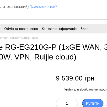
багатоканальний)
Передзвонити вам?
а
Обмін та повернення
Контактна інформація
Блог
оутери (маршрутизатори) Ruijie
ee RG-EG210G-P (1xGE WAN,
, VPN, Ruijie cloud)
9 539.00 грн
Увійти
для відображення накоп
%
Купити