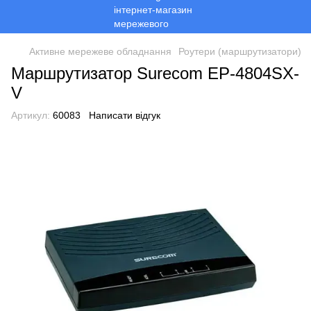
Активне мережеве обладнання
Роутери (маршрутизатори)
Маршрутизатор Surecom EP-4804SX-
V
Артикул:
60083
Написати відгук