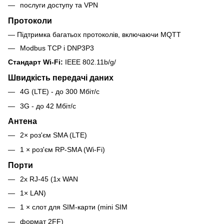
послуги доступу та VPN
Протоколи
— Підтримка багатьох протоколів, включаючи MQTT
Modbus TCP і DNP3P3
Стандарт Wi-Fi:
IEEE 802.11b/g/
Швидкість передачі даних
4G (LTE) - до 300 Мбіт/с
3G - до 42 Мбіт/с
Антена
2× роз'єм SMA (LTE)
1 × роз'єм RP-SMA (Wi-Fi)
Порти
2x RJ-45 (1x WAN
1× LAN)
1 × слот для SIM-карти (mini SIM
формат 2FF)