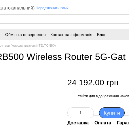
багатоканальний)
Передзвонити вам?
а
Обмін та повернення
Контактна інформація
Блог
оутери (маршрутизатори) TELTONIKA
RB500 Wireless Router 5G-Gat
24 192.00 грн
Увійти
для відображення накоп
%
Купити
Доставка
Оплата
Гара