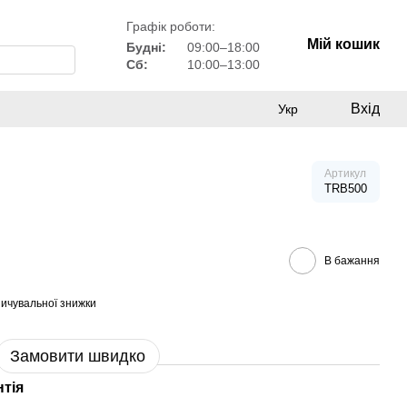
Графік роботи:
Мій кошик
Будні:
09:00–18:00
Сб:
10:00–13:00
Вхід
Укр
Артикул
TRB500
В бажання
ичувальної знижки
Замовити швидко
нтія