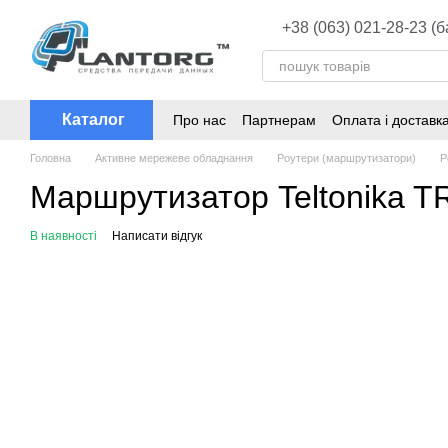
Перейти до основного контенту
+38 (063) 021-28-23 (
Каталог
Про нас
Партнерам
Оплата і доставк
Головна
Активне мережеве обладнання
Роутери (маршрутизатори)
Р
Маршрутизатор Teltonika T
В наявності
Написати відгук