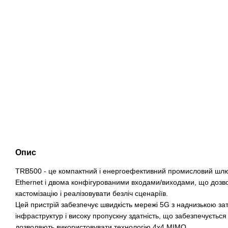
Опис
TRB500 - це компактний і енергоефективний промисловий шлю
Ethernet і двома конфігурованими входами/виходами, що дозв
кастомізацію і реалізовувати безліч сценаріїв.
Цей пристрій забезпечує швидкість мережі 5G з наднизькою з
інфраструктур і високу пропускну здатність, що забезпечується
дозволяють використовувати технологію 4х4 MIMO.