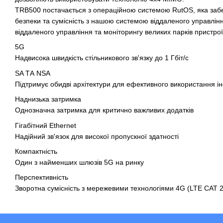
TRB500 постачається з операційною системою RutOS, яка забе
безпеки та сумісність з нашою системою віддаленого управлін
віддаленого управління та моніторингу великих парків пристрої
5G
Надвисока швидкість стільникового зв'язку до 1 Гбіт/с
SA ТА NSA
Підтримує обидві архітектури для ефективного використання і
Наднизька затримка
Однозначна затримка для критично важливих додатків
Гігабітний Ethernet
Надійний зв'язок для високої пропускної здатності
Компактність
Один з найменших шлюзів 5G на ринку
Перспективність
Зворотна сумісність з мережевими технологіями 4G (LTE CAT 2