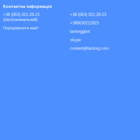
Контактна інформація
+38 (063) 021-28-23
+38 (063) 021-28-23
(багатоканальний)
+380630212823
Передзвонити вам?
lantorggbot
skype
content@lantorg.com