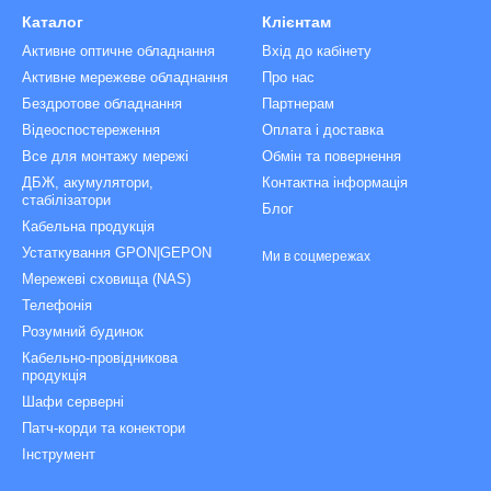
Каталог
Клієнтам
Активне оптичне обладнання
Вхід до кабінету
Активне мережеве обладнання
Про нас
Бездротове обладнання
Партнерам
Відеоспостереження
Оплата і доставка
Все для монтажу мережі
Обмін та повернення
ДБЖ, акумулятори,
Контактна інформація
стабілізатори
Блог
Кабельна продукція
Устаткування GPON|GEPON
Ми в соцмережах
Мережеві сховища (NAS)
Телефонія
Розумний будинок
Кабельно-провідникова
продукція
Шафи серверні
Патч-корди та конектори
Інструмент