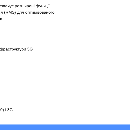
зпечує розширені функції
ня (RMS) для оптимізованого
в.
нфраструктури 5G
0) і 3G