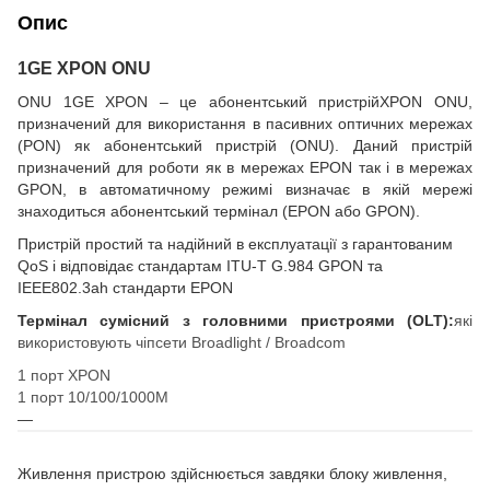
Опис
1GE XPON ONU
ONU 1GE XPON – це абонентський пристрій
XPON ONU,
призначений для використання в пасивних оптичних мережах
(PON) як абонентський пристрій (ONU). Даний пристрій
призначений для роботи як в мережах EPON так і в мережах
GPON, в автоматичному режимі визначає в якій мережі
знаходиться абонентський термінал (EPON або GPON).
Пристрій простий та надійний в експлуатації з гарантованим
QoS і відповідає стандартам ITU-T G.984 GPON та
IEEE802.3ah стандарти EPON
Термінал сумісний з головними пристроями (OLT):
які
використовують чіпсети Broadlight / Broadcom
1 порт XPON
1 порт 10/100/1000М
Живлення пристрою здійснюється завдяки блоку живлення,