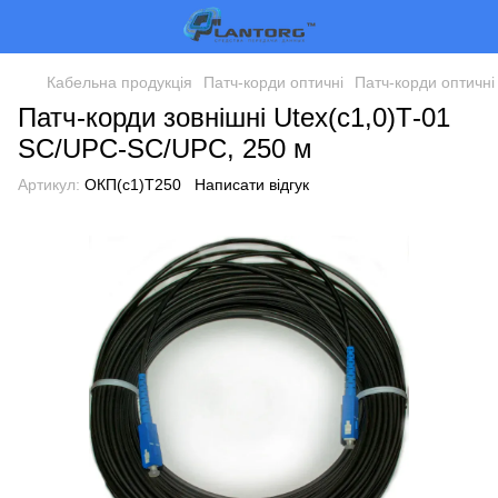
Кабельна продукція
Патч-корди оптичні
Патч-корди оптичн
Патч-корди зовнішні Utex(с1,0)Т-01
SC/UPC-SC/UPC, 250 м
Артикул:
ОКП(с1)Т250
Написати відгук