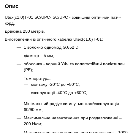
Опис
Utex(с1,0)Т-01 SC/UPC- SC/UPC - зовнішній оптичний патч-
корд.
Довжина 250 метрів.
Виготовлений із оптичного кабелю Utex(с1,0)Т-01:
1 волокно одномод G.652 D;
діаметр – 5 мм;
оболонка - чорний УФ- та вологостійкий поліетилен
(PE);
Температура:
монтажу -20°C до +50°C;
експлуатації -40°C до +60°C;
Мінімальний радіус вигину: монтаж/експлуатація –
60/90 мм;
Максимальне навантаження при роздавлюванні –
200 Н/см;
Максимальне навантаження при розтягуванні – 1000