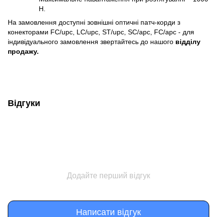
H.
На замовлення доступні зовнішні оптичні патч-корди з
конекторами FC/upc, LC/upc, ST/upc, SC/apc, FC/apc - для
індивідуального замовлення звертайтесь до нашого
відділу
продажу.
Відгуки
Додайте перший відгук
Написати відгук