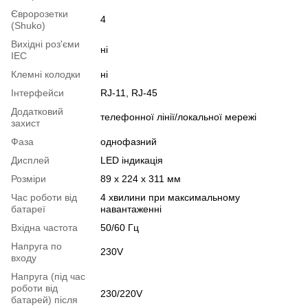
Євророзетки
4
(Shuko)
Вихідні роз'єми
ні
IEC
Клемні колодки
ні
Інтерфейси
RJ-11, RJ-45
Додатковий
телефонної лінії/локальної мережі
захист
Фаза
однофазний
Дисплей
LED індикація
Розміри
89 x 224 x 311 мм
Час роботи від
4 хвилини при максимальному
батареї
навантаженні
Вхідна частота
50/60 Гц
Напруга по
230V
входу
Напруга (під час
роботи від
230/220V
батарей) після