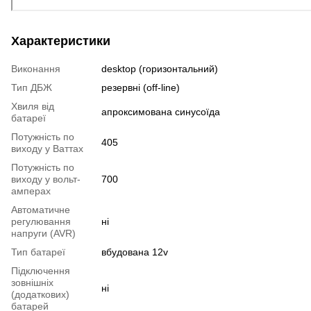
Характеристики
Виконання
desktop (горизонтальний)
Тип ДБЖ
резервні (off-line)
Хвиля від
апроксимована синусоїда
батареї
Потужність по
405
виходу у Ваттах
Потужність по
виходу у вольт-
700
амперах
Автоматичне
регулювання
ні
напруги (AVR)
Тип батареї
вбудована 12v
Підключення
зовнішніх
ні
(додаткових)
батарей