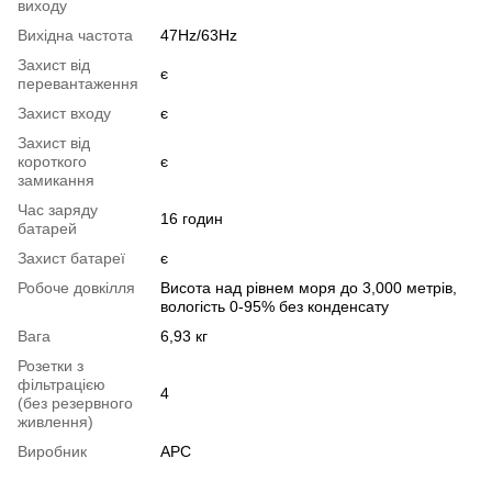
виходу
Вихідна частота
47Hz/63Hz
Захист від
є
перевантаження
Захист входу
є
Захист від
короткого
є
замикання
Час заряду
16 годин
батарей
Захист батареї
є
Робоче довкілля
Висота над рівнем моря до 3,000 метрів,
вологість 0-95% без конденсату
Вага
6,93 кг
Розетки з
фільтрацією
4
(без резервного
живлення)
Виробник
APC