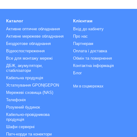
Каталог
Клієнтам
Активне оптичне обладнання
Вхід до кабінету
Активне мережеве обладнання
Про нас
Бездротове обладнання
Партнерам
Відеоспостереження
Оплата і доставка
Все для монтажу мережі
Обмін та повернення
ДБЖ, акумулятори,
Контактна інформація
стабілізатори
Блог
Кабельна продукція
Устаткування GPON|GEPON
Ми в соцмережах
Мережеві сховища (NAS)
Телефонія
Розумний будинок
Кабельно-провідникова
продукція
Шафи серверні
Патч-корди та конектори