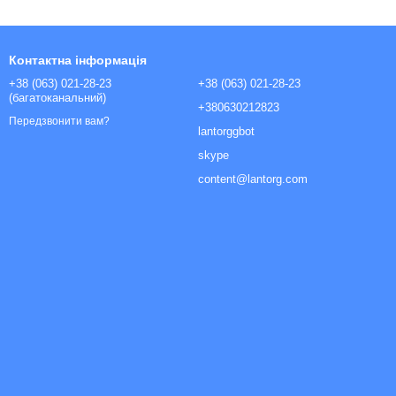
Контактна інформація
+38 (063) 021-28-23
+38 (063) 021-28-23
(багатоканальний)
+380630212823
Передзвонити вам?
lantorggbot
skype
content@lantorg.com