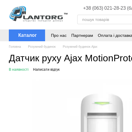
Перейти до основного контенту
+38 (063) 021-28-23 (
Каталог
Про нас
Партнерам
Оплата і доставк
Головна
Розумний будинок
Розумний будинок Ajax
Датчик руху Ajax MotionProt
В наявності
Написати відгук