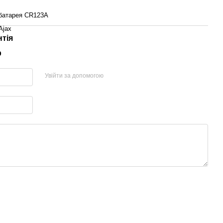
батарея CR123A
Ajax
нтія
р
Увійти за допомогою