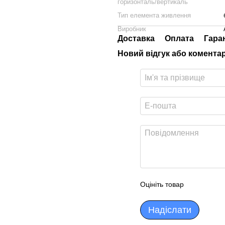
горизонталь/вертикаль
Тип елемента живлення
Виробник
Доставка
Оплата
Гара
Новий відгук або комента
Оцініть товар
Надіслати