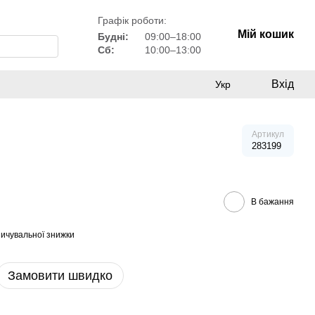
Графік роботи:
Мій кошик
Будні:
09:00–18:00
Сб:
10:00–13:00
Вхід
Укр
Артикул
283199
В бажання
ичувальної знижки
Замовити швидко