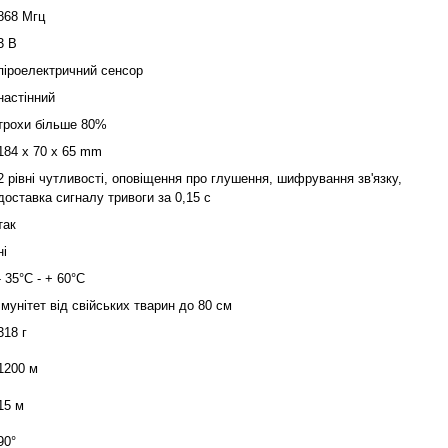
868 Мгц
3 В
піроелектричний сенсор
настінний
трохи більше 80%
184 x 70 x 65 mm
2 рівні чутливості, оповіщення про глушення, шифрування зв'язку,
доставка сигналу тривоги за 0,15 с
так
ні
- 35°C - + 60°C
Імунітет від свійських тварин до 80 см
318 г
1200 м
15 м
90°