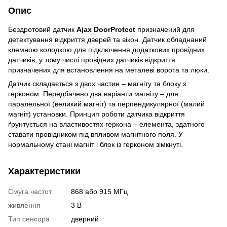
Опис
Бездротовий датчик
Ajax DoorProtect
призначений для
детектування відкриття дверей та вікон. Датчик обладнаний
клемною колодкою для підключення додаткових провідних
датчиків, у тому числі провідних датчиків відкриття
призначених для встановлення на металеві ворота та люки.
Датчик складається з двох частин – магніту та блоку з
герконом. Передбачено два варіанти магніту – для
паралельної (великий магніт) та перпендикулярної (малий
магніт) установки. Принцип роботи датчика відкриття
ґрунтується на властивостях геркона – елемента, здатного
ставати провідником під впливом магнітного поля. У
нормальному стані магніт і блок із герконом зімкнуті.
Характеристики
Смуга частот
868 або 915 МГц
живлення
3 В
Тип сенсора
дверний