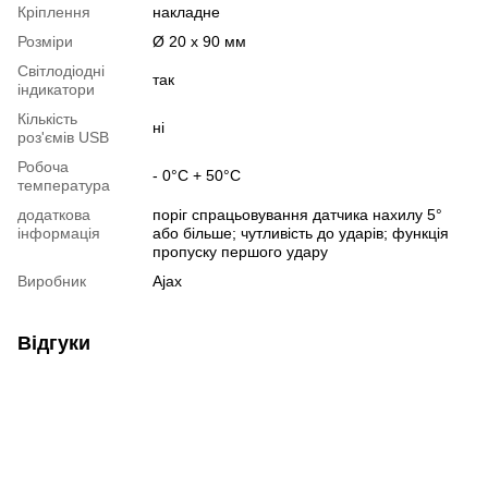
Кріплення
накладне
Розміри
Ø 20 х 90 мм
Світлодіодні
так
індикатори
Кількість
ні
роз'ємів USB
Робоча
- 0°C + 50°C
температура
додаткова
поріг спрацьовування датчика нахилу 5°
інформація
або більше; чутливість до ударів; функція
пропуску першого удару
Виробник
Ajax
Відгуки