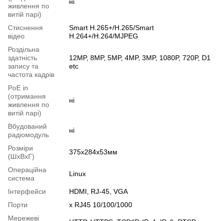
ні
живлення по
витій парі)
Стиснення
Smart H.265+/H.265/Smart
відео
H.264+/H.264/MJPEG
Роздільна
здатність
12MP, 8MP, 5MP, 4MP, 3MP, 1080P, 720P, D1
запису та
etc
частота кадрів
PoE in
(отримання
ні
живлення по
витій парі)
Вбудований
ні
радіомодуль
Розміри
375x284x53мм
(ШxВxГ)
Операційна
Linux
система
Інтерфейси
HDMI, RJ-45, VGA
Порти
x RJ45 10/100/1000
Мережеві