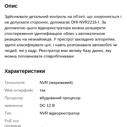
Опис
Здійснювати детальний контроль на об'єкті, що охороняється і
не допускати сторонніх, допомагає DHI-NVR2216-I. За
допомогою цього відеореєстратора можна розширити
спостереження ідентифікацією облич з автоматичною
реакцією на незнайомців. У пристрої закладено алгоритми,
здатні класифікувати цілі, і навіть розпізнавати автомобілі чи
людей, які у кадр. Реєстратор має велику базу даних, яку
можна поповнювати співробітниками.
Характеристики
Технологія
NVR (мережевий)
Web-інтерфейс
так
Процесор
вбудований процесор
живлення
DC 12 В
Тип
NVR відеореєстратор
PoE out
(роздача