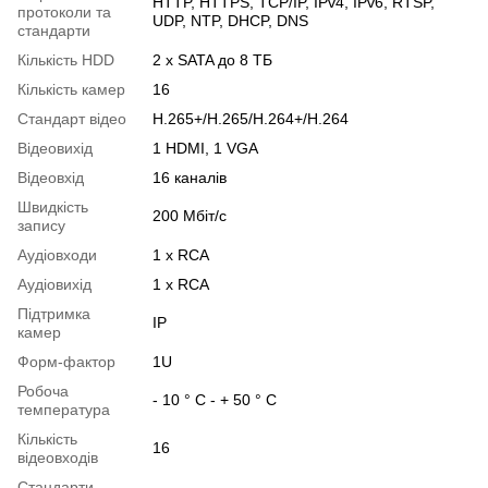
HTTP, HTTPS, TCP/IP, IPv4, IPv6, RTSP,
протоколи та
UDP, NTP, DHCP, DNS
стандарти
Кількість HDD
2 х SATA до 8 ТБ
Кількість камер
16
Стандарт відео
H.265+/H.265/H.264+/H.264
Відеовихід
1 HDMI, 1 VGA
Відеовхід
16 каналів
Швидкість
200 Мбіт/с
запису
Аудіовходи
1 x RCA
Аудіовихід
1 x RCA
Підтримка
IP
камер
Форм-фактор
1U
Робоча
- 10 ° С - + 50 ° С
температура
Кількість
16
відеовходів
Стандарти