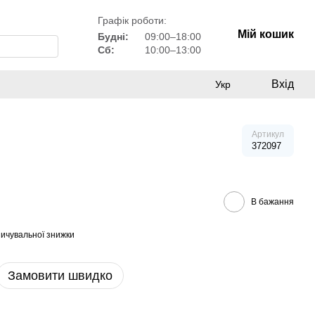
Графік роботи:
Мій кошик
Будні:
09:00–18:00
Сб:
10:00–13:00
Вхід
Укр
Артикул
372097
В бажання
ичувальної знижки
Замовити швидко