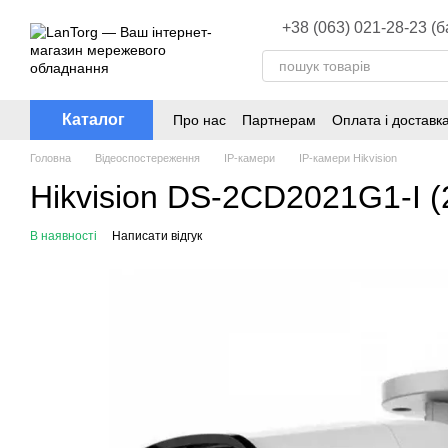
Перейти до основного контенту
+38 (063) 021-28-23 (
Каталог
Про нас
Партнерам
Оплата і доставк
Головна
Відеоспостереження
ІР-камери
ІР-камери Hikvision
Hikvision DS-2CD2021G1-I (
В наявності
Написати відгук