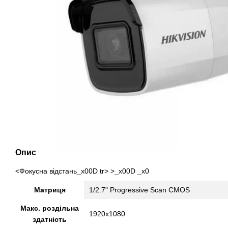
Опис
<Фокусна відстань_x00D tr> >_x00D _x0
Матриця
1/2.7" Progressive Scan CMOS
Макс. роздільна
1920x1080
здатність