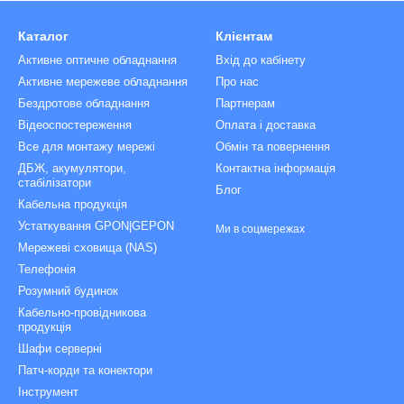
Каталог
Клієнтам
Активне оптичне обладнання
Вхід до кабінету
Активне мережеве обладнання
Про нас
Бездротове обладнання
Партнерам
Відеоспостереження
Оплата і доставка
Все для монтажу мережі
Обмін та повернення
ДБЖ, акумулятори,
Контактна інформація
стабілізатори
Блог
Кабельна продукція
Устаткування GPON|GEPON
Ми в соцмережах
Мережеві сховища (NAS)
Телефонія
Розумний будинок
Кабельно-провідникова
продукція
Шафи серверні
Патч-корди та конектори
Інструмент