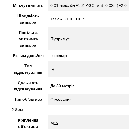
Мін.чутливість
0.01 люкс @(F1.2, AGC вкл), 0.028 (F2.0,
Швидкість
1/3 с - 1/100,000 с
затвора
Повільна
витримка
Підтримує
затвора
Режим день/ніч
Ік фільтр
Тип
ІЧ
підсвічування
Дальність
До 30 метрів
підсвічування
Тип об'єктива
Фіксований
2.8мм
Кріплення
М12
об'єктива