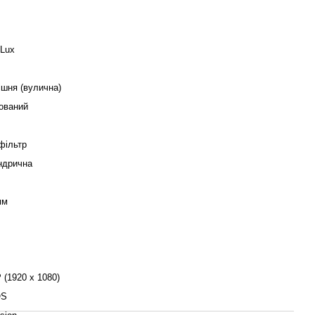
 Lux
ішня (вулична)
ований
фільтр
ндрична
мм
 (1920 x 1080)
OS