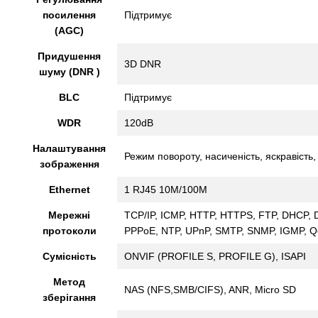
посилення
Підтримує
(AGC)
Придушення
3D DNR
шуму (DNR )
BLC
Підтримує
WDR
120dB
Налаштування
Режим повороту, насиченість, яскравість, 
зображення
Ethernet
1 RJ45 10M/100M
Мережні
TCP/IP, ICMP, HTTP, HTTPS, FTP, DHCP,
протоколи
PPPoE, NTP, UPnP, SMTP, SNMP, IGMP, Qo
Сумісність
ONVIF (PROFILE S, PROFILE G), ISAPI
Метод
NAS (NFS,SMB/CIFS), ANR, Micro SD
зберігання