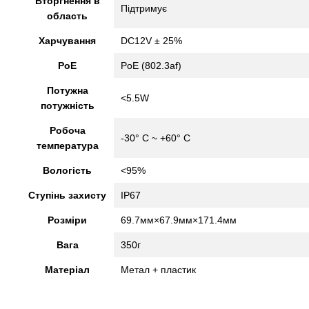
Вторгнення в
Підтримує
область
Харчування
DC12V ± 25%
PoE
PoE (802.3af)
Потужна
<5.5W
потужність
Робоча
-30° C ~ +60° C
температура
Вологість
<95%
Ступінь захисту
IP67
Розміри
69.7мм×67.9мм×171.4мм
Вага
350г
Матеріал
Метал + пластик