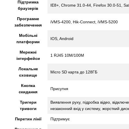
Підтримка
IE8+, Chrome 31.0-44, Firefox 30.0-51, Saf
браузерів
Програмне
iVMS-4200, Hik-Connect, iVMS-5200
забезпечення
Мобільні
IOS, Android
платформи
Мережні
1 RJ45 10M/100M
інтерфейси
Локальне
Micro SD карта до 128ГБ
сховище
Кнопка
Присутня
скидання
Тригери
Виявлення руху, підробка відео, відключе
тривоги
незаконний вхід у систему, жорсткий диск
Перетин лінії
Підтримує