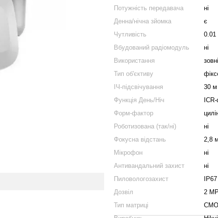
Потужність передавача
ні
Денна/нічна зйомка
є
Чутливість
0.01
Вбудований радіомодуль
ні
Використання
зовн
Тип об'єктиву
фікс
ІЧ-підсвічування
30 м
Функція День/Ніч
ICR-
Форм-фактор
цилі
Роботизована (так/ні)
ні
Фокусна відстань
2,8 
Мікрофон
ні
Антивандальний захист
ні
Пиловологозахист
IP67
Дозвіл
2 MP
Тип матриці
CM