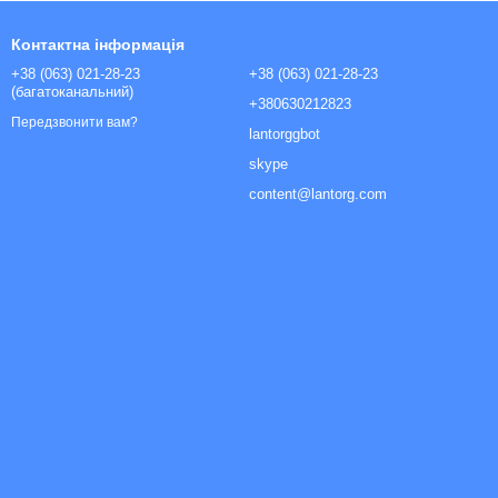
Контактна інформація
+38 (063) 021-28-23
+38 (063) 021-28-23
(багатоканальний)
+380630212823
Передзвонити вам?
lantorggbot
skype
content@lantorg.com