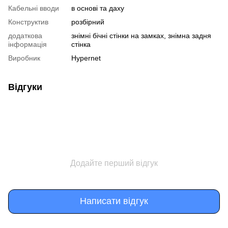
Кабельні вводи
в основі та даху
Конструктив
розбірний
додаткова
знімні бічні стінки на замках, знімна задня
інформація
стінка
Виробник
Hypernet
Відгуки
Додайте перший відгук
Написати відгук