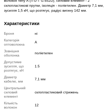
волокон типу А (ITU-T G.652D), силовий елемент - 2
склопластикові прутки, ізоляція - поліетилен. Діаметр 7,1 мм,
зусилля 1,5 кН, що розтягує, радіус вигину 142 мм.
Характеристики
Броня
ні
Категорія
А
оптоволокна
Зовнішня
поліетилен
оболонка
Допустиме
зусилля, що
1.5
розтягує, кН
Діаметр
7,1 мм
кабелю, мм
Центральний
силовий
склопластиковий стрижень
елемент
Кількість
12
волокон