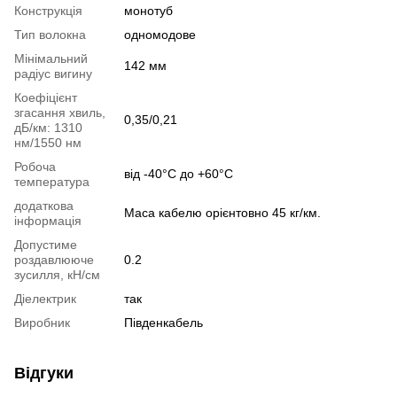
Конструкція
монотуб
Тип волокна
одномодове
Мінімальний
142 мм
радіус вигину
Коефіцієнт
згасання хвиль,
0,35/0,21
дБ/км: 1310
нм/1550 нм
Робоча
від -40°C до +60°С
температура
додаткова
Маса кабелю орієнтовно 45 кг/км.
інформація
Допустиме
роздавлююче
0.2
зусилля, кН/см
Діелектрик
так
Виробник
Південкабель
Відгуки