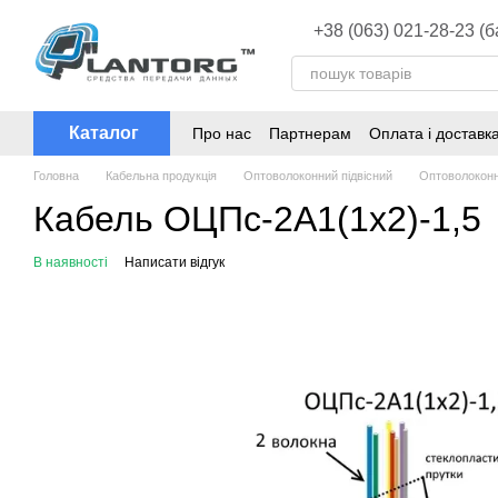
Перейти до основного контенту
+38 (063) 021-28-23 (
Каталог
Про нас
Партнерам
Оплата і доставк
Головна
Кабельна продукція
Оптоволоконний підвісний
Оптоволоконн
Кабель ОЦПс-2А1(1х2)-1,5
В наявності
Написати відгук