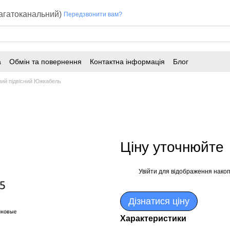
багатоканальний)
Передзвонити вам?
а
Обмін та повернення
Контактна інформація
Блог
ий підвісний Южкабель
Ціну уточнюйте
Увійти
для відображення накоп
%
Дізнатися ціну
Характеристики