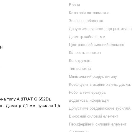
Броня
Категорія оптоволокна
Зовнішня оболонка
Допустиме зусилля, що розтягує, 
Діаметр кабелю, мм
Центральний силовий елемент
Кількість волокон
Конструкція
Тип волокна
Мінімальний радіус вигину
Коефіцієнт згасання хвиль, дБ/км:
Робоча температура
на типу А (ITU-T G.652D),
додаткова інформація
ен. Діаметр 7,1 мм, зусилля 1,5
Допустиме роздавлююче зусилля,
Виносний силовий елемент
Периферійний силовий елемент