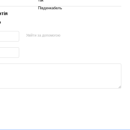
так
Південкабель
нтія
р
Увійти за допомогою