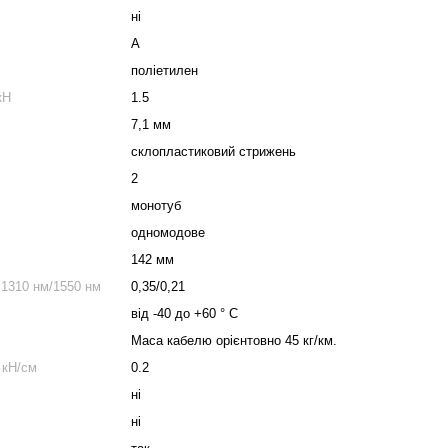
ні
А
поліетилен
кН
1.5
7,1 мм
склопластиковий стрижень
2
монотуб
одномодове
142 мм
 1310 нм/1550 нм
0,35/0,21
від -40 до +60 ° C
Маса кабелю орієнтовно 45 кг/км.
 кН/см
0.2
ні
ні