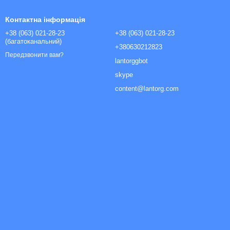
Контактна інформація
+38 (063) 021-28-23
+38 (063) 021-28-23
(багатоканальний)
+380630212823
Передзвонити вам?
lantorggbot
skype
content@lantorg.com