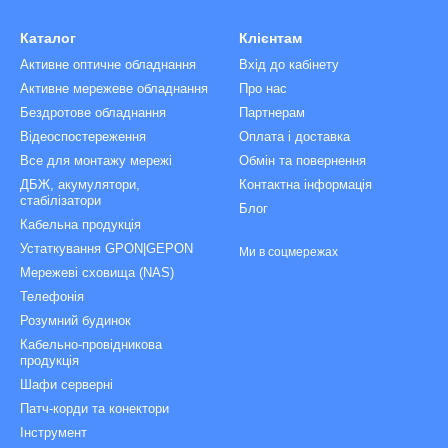
Каталог
Клієнтам
Активне оптичне обладнання
Вхід до кабінету
Активне мережеве обладнання
Про нас
Бездротове обладнання
Партнерам
Відеоспостереження
Оплата і доставка
Все для монтажу мережі
Обмін та повернення
ДБЖ, акумулятори,
Контактна інформація
стабілізатори
Блог
Кабельна продукція
Устаткування GPON|GEPON
Ми в соцмережах
Мережеві сховища (NAS)
Телефонія
Розумний будинок
Кабельно-провідникова
продукція
Шафи серверні
Патч-корди та конектори
Інструмент