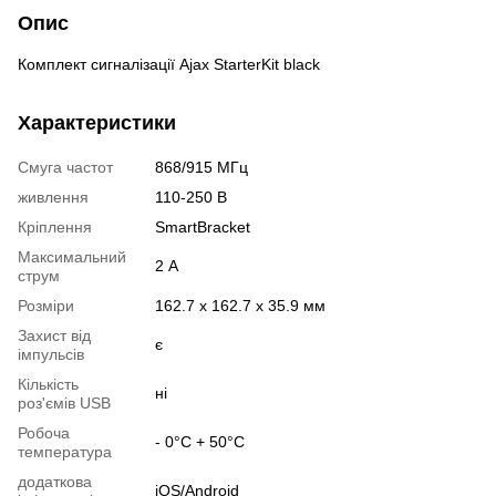
Опис
Комплект сигналізації Ajax StarterKit black
Характеристики
Смуга частот
868/915 МГц
живлення
110-250 В
Кріплення
SmartBracket
Максимальний
2 А
струм
Розміри
162.7 x 162.7 x 35.9 мм
Захист від
є
імпульсів
Кількість
ні
роз'ємів USB
Робоча
- 0°C + 50°C
температура
додаткова
iOS/Android