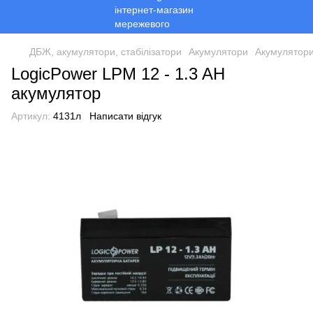
ДБЖ, акумулятори, стабілізатори
Акумулятори
Акумулятори
LogicPower LPM 12 - 1.3 AH
акумулятор
Артикул:
4131л
Написати відгук