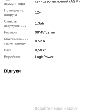
свинцево-кислотний (AGM)
акумулятора
Номінальна
12v
напруга
Ємність
1.3ah
аккумулятору
Розміри
98*45*52 мм
Максимальний
0.52 A
струм заряду
Вага
0,58 кг
Виробник
LogicPower
Відгуки
Додайте перший відгук