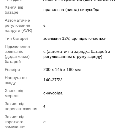
Хвиля від
правильна (чиста) синусоїда
батареї
Автоматичне
регулювання
є
напруги (AVR)
Тип батареї
зовнішня 12V, що підключається
Підключення
зовнішніх
є (автоматична зарядка батарей з
(додаткових)
регулюванням струму заряду)
батарей
Розміри
230 х 145 х 180 мм
Напруга по
140-275V
входу
Хвиля від
синусоїда
мережі
Захист від
є
перевантаження
Захист від
короткого
є
замикання