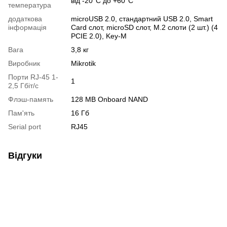
від -20°C до +60°С
температура
додаткова
microUSB 2.0, стандартний USB 2.0, Smart
інформація
Card слот, microSD слот, M.2 слоти (2 шт.) (4
PCIE 2.0), Key-M
Вага
3,8 кг
Виробник
Mikrotik
Порти RJ-45 1-
1
2,5 Гбіт/с
Флэш-память
128 MB Onboard NAND
Пам'ять
16 Гб
Serial port
RJ45
Відгуки