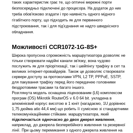
таких характеристик грає те, що оптичні мережні порти
безпосередньо підключені до процесора. На додаток до них
треба обов'язково згадати і про наявність одного мідного
гігабітного порту, що підходить як для первинного
підстроювання, так і для під'єднання не надто швидкісного
обладнання.
Можливості CCR1072-1G-8S+
Широка пропускна спроможність маршрутизатора дозволяє не
тільки створювати надійні канали зв'язку, вона чудово
послужить як для пріорітизації, так і шейпінгу трафіку в сет та
великих інтернет-провайдерів. Також це дозволяє створювати
сервери доступу за протоколами VPN, L2 TP, PPPoE, SSTP,
для пакування трафіку перед його передачею головними
бездротовими трасами та багато іншого.
Розглянута модель оснащена ліцензованим (L6) комплексом
програм (OS) Mikrotik RouterOS v 6.0 64 bit. укладена в
алюмінієвий корпус висотою в 1 юніт (нагадаємо, 1U дорівнює
1,75 дюйма або 44,4 мм) що робить її сумісною зі стандартними
телекомунікаційними стійками. маршрутизатора, який
підключається одночасно до двох джерел живлення
,
наприклад, до джерела безперебійного живлення та резервної
лінії. При цьому перемикання з одного джерела живлення на