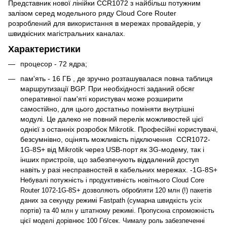
Представник нової лінійки CCR1072 з найбільш потужним
залізом серед модельного ряду Cloud Core Router
розроблений для використання в мережах провайдерів, у
швидкісних магістральних каналах.
Характеристики
процесор - 72 ядра;
пам'ять - 16 ГБ , де зручно розташувалася повна таблиця
маршрутизації BGP. При необхідності заданий обсяг
оперативної пам'яті користувач може розширити
самостійно, для цього достатньо поміняти внутрішні
модулі. Це далеко не повний перелік можливостей цієї
однієї з останніх розробок Mikrotik. Професійні користувачі,
безсумнівно, оцінять можливість підключення CCR1072-
1G-8S+ від Mikrotik через USB-порт як 3G-модему, так і
інших пристроїв, що забезпечують віддалений доступ
навіть у разі несправностей в кабельних мережах. -1G-8S+
Небувалі потужність і продуктивність новітнього Cloud Core
Router 1072-1G-8S+ дозволяють обробляти 120 млн (!) пакетів
даних за секунду режимі Fastpath (сумарна швидкість усіх
портів) та 40 млн у штатному режимі. Пропускна спроможність
цієї моделі дорівнює 100 Гб/сек. Чималу роль забезпеченні