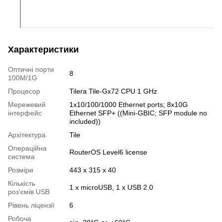
Характеристики
Оптичні порти
8
100M/1G
Процесор
Tilera Tile-Gx72 CPU 1 GHz
Мережевий
1x10/100/1000 Ethernet ports; 8x10G
інтерфейс
Ethernet SFP+ ((Mini-GBIC; SFP module no
included))
Архітектура
Tile
Операційна
RouterOS Level6 license
система
Розміри
443 x 315 x 40
Кількість
1 x microUSB, 1 x USB 2.0
роз'ємів USB
Рівень ліцензії
6
Робоча