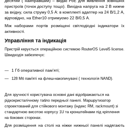
десятий ( найправіший) – видає PoE для живлення зовнішніх
пристроїв (точок доступу тощо). Вихідна напруга на 2 В нижче
за вхідну, сила струму 0,5 А: в комплекті адаптер на 24 В/1,2 А,
відповідно, на Ether10 отримуємо 22 В/0,5 А.
Між наборами портів розміщені світлодіодні індикатори їх
активності.
Управління та індикація
Пристрій керується операційною системою RouterOS Level5 license.
Швидкодія забезпечує:
1 Гб оперативної пам'яті;
128 Мб пам'яті на флеш-накопичувачі ( технологія NAND).
Для зручності користувача основні дані відображаються на
рідкокристалічному табло передньої панелі. Маршрутизатор
спроектований для стійкового монтажу (індекс RM, rackmount) зі
стандартною висотою корпусу 1U та кронштейнами під кріплення
на бокових сторонах.
Для розміщення на столі на ніжки нижньої панелі надягають