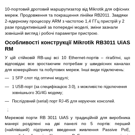
10-портовий дротовий маршрутизатор від Mikrotik для офісних
мереж. Продовження та покращення лінійки RB2011. Завдяки
2-ядерному процесору ARM з частотою 1,4 ГГц пристрій у 2
рази продуктивніший за попередні моделі, зміни зазнали
зовнішній вигляд і робочі параметри пристрою.
Особливості конструкції Mikrotik RB3011 UiAS
RM
У цій стійковій RB-шці всі 10 Ethernet-портів – гігабітні, що
відповідає все зростаючим потребам у швидкісних каналах
для комерційних та побутових мереж. Інші види підключень:
1 SFP слот під оптичні модулі;
1 USB-порт (за специфікацією 3.0), з можливістю підключення
зовнішнього 3G/4G модему;
Послідовний (serial) порт RJ-45 для керуючих консолей.
;
Мережові порти RB 3011 UiAS у традиційній для виробника
манері розділені на дві панелі по 5 портів: перший
(найлівіший) підтримує введення живлення Passive PoE,