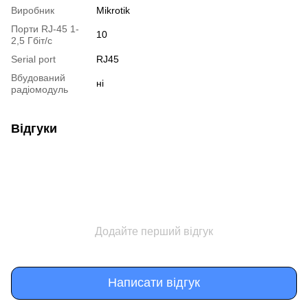
Виробник
Mikrotik
Порти RJ-45 1-
10
2,5 Гбіт/с
Serial port
RJ45
Вбудований
ні
радіомодуль
Відгуки
Додайте перший відгук
Написати відгук