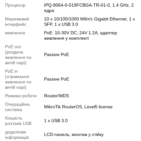
Процесор
IPQ-8064-0-519FCBGA-TR-01-0, 1.4 GHz, 2
ядра
Мережевий
10 x 10/100/1000 Мбіт/с Gigabit Ethernet, 1 x
інтерфейс
SFP, 1 x USB 3.0
живлення
PoE: 10-30V DC; 24V 1.2A, адаптер
живлення у комплекті
PoE out
(роздача
Passive PoE
живлення по
витій парі)
PoE in
(отримання
Passive PoE
живлення по
витій парі)
Режими роботи
Router/WDS
Операційна
MikroTik RouterOS, Level5 license
система
Кількість
1 x USB 3.0
роз'ємів USB
додаткова
LCD-панель; монтаж у стійку
інформація