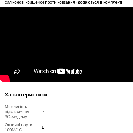
силіконові кришечки проти ковзання (додаються в комплекті).
Характеристики
Можливість
підключення
є
3G-модему
Оптичні порти
1
100M/1G