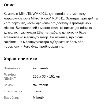
Опис
Комплект MikroTik WMK4011 для настінного монтажу
маршрутизаторів MikroTik серії RB4011. Захищає пристрій та
його порти від несанкціонованого доступу в громадських
місцях. Виготовлений з міцної сталі, кріпиться до стіни та
дозволяє підключати Ethernet кабель до того, як буде
встановлено маршрутизатор. Це означає, що після
закріплення маршрутизатора від'єднати кабель або
перемістити його буде проблематично.
Характеристики
Виконання
настінний
Розміри
230 x 33 x 151 мм
(ШxВxГ)
Замок
гвинтовий
Конструктив
сталь
Виробник
Mikrotik