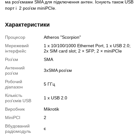
ма роз'ємами SMA для підключення антен. Існують також USB
порт і 2 роз'єм miniPCIe.
Характеристики
Процесор
Atheros "Scorpion"
Мережевий
1 х 10/100/1000 Ethernet Port, 1 х USB 2.0;
інтерфейс
2х SIM card slot; 2 × SFP; 2 × miniPCIe
Роз'єм
SMA
Антенний
3xSMA роз'єм
роз'єм
Робочий
5 ГГц
діапазон
Кількість
1 x USB 2.0
роз'ємів USB
Виробник
Mikrotik
MiniPCI
2
Вбудований
є
радіомодуль