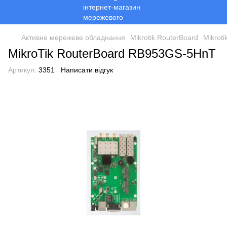
Активне мережеве обладнання
Mikrotik RouterBoard
Mikroti
MikroTik RouterBoard RB953GS-5HnT
Артикул:
3351
Написати відгук