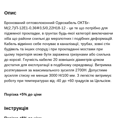
Опис
Бронований оптоволоконний Одескабель ОКТБг-
М(2,7)П-12Е1-0,36Ф3,5/0,22Н18-12 - це те що потрібно для
підземної прокладки, в грунтах будь-якої категорії виключаючи
хіба що райони схильні до мерзлотних і подібних деформацій.
Кабель відмінно себе почуває в каналізації, трубах, зовні стін
будівель та інших споруд і при прокладанні мостами при
цьому територія може бути заражена гризунами або схильна
до корозії. Гнучкість кабелю 20 зовнішніх діаметрів цілком
достатня для експлуатації в подібному середовищі. Витримка
розтягування за максимального зусилля 2700H. Допустиме
зусилля стиску не менше 3000 Н/100 мм. З легкістю витримує
роботу при температурах від -40 до +60 градусів за Цельсієм.
Порізка +5% до ціни
Інструкція
Порізка +5% до ціни