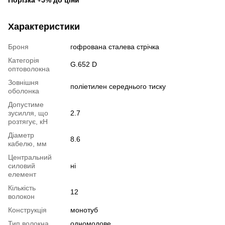
Характеристики
Броня
гофрована сталева стрічка
Категорія
G.652 D
оптоволокна
Зовнішня
поліетилен середнього тиску
оболонка
Допустиме
зусилля, що
2.7
розтягує, кН
Діаметр
8.6
кабелю, мм
Центральний
силовий
ні
елемент
Кількість
12
волокон
Конструкція
монотуб
Тип волокна
одномодове