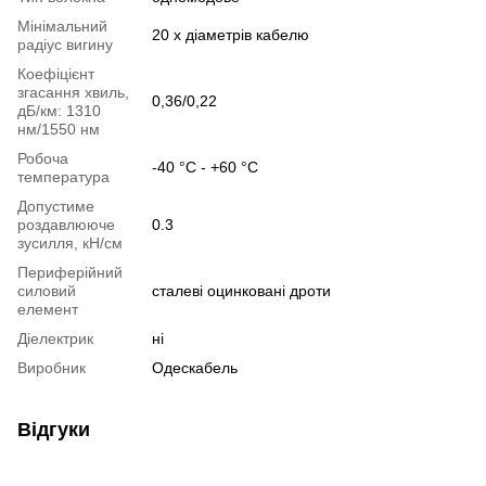
Мінімальний
20 х діаметрів кабелю
радіус вигину
Коефіцієнт
згасання хвиль,
0,36/0,22
дБ/км: 1310
нм/1550 нм
Робоча
-40 °С - +60 °С
температура
Допустиме
роздавлююче
0.3
зусилля, кН/см
Периферійний
силовий
сталеві оцинковані дроти
елемент
Діелектрик
ні
Виробник
Одескабель
Відгуки