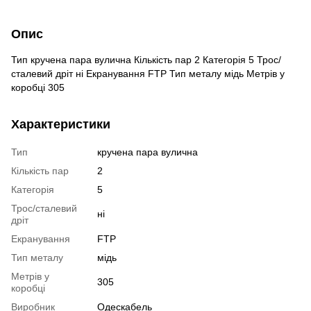
Опис
Тип кручена пара вулична Кількість пар 2 Категорія 5 Трос/
сталевий дріт ні Екранування FTP Тип металу мідь Метрів у
коробці 305
Характеристики
Тип
кручена пара вулична
Кількість пар
2
Категорія
5
Трос/сталевий
ні
дріт
Екранування
FTP
Тип металу
мідь
Метрів у
305
коробці
Виробник
Одескабель