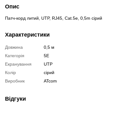
Опис
Патч-корд литий, UTP, RJ45, Cat.5e, 0,5m сірий
Характеристики
Довжина
0,5 м
Категорія
5E
Екранування
UTP
Колір
сірий
Виробник
ATcom
Відгуки