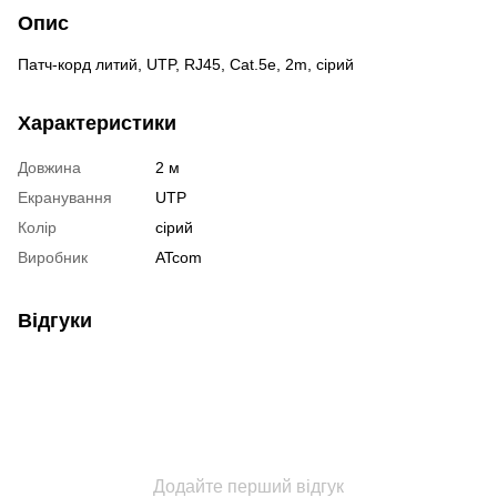
Опис
Патч-корд литий, UTP, RJ45, Cat.5e, 2m, сірий
Характеристики
Довжина
2 м
Екранування
UTP
Колір
сірий
Виробник
ATcom
Відгуки
Додайте перший відгук