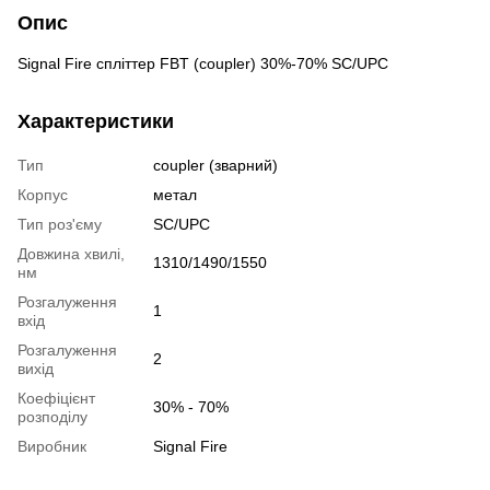
Опис
Signal Fire спліттер FBT (coupler) 30%-70% SC/UPC
Характеристики
Тип
coupler (зварний)
Корпус
метал
Тип роз'єму
SC/UPC
Довжина хвилі,
1310/1490/1550
нм
Розгалуження
1
вхід
Розгалуження
2
вихід
Коефіцієнт
30% - 70%
розподілу
Виробник
Signal Fire