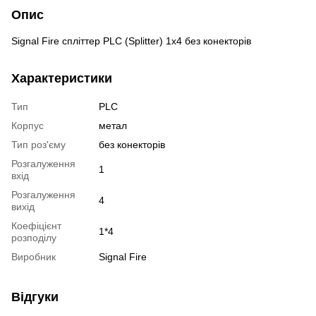
Опис
Signal Fire спліттер PLC (Splitter) 1х4 без конекторів
Характеристики
Тип
PLC
Корпус
метал
Тип роз'єму
без конекторів
Розгалуження
1
вхід
Розгалуження
4
вихід
Коефіцієнт
1*4
розподілу
Виробник
Signal Fire
Відгуки