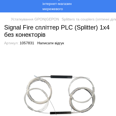
Устаткування GPON|GEPON
Splitters та couplers (оптичні ді
Signal Fire спліттер PLC (Splitter) 1х4
без конекторів
Артикул:
1057831
Написати відгук