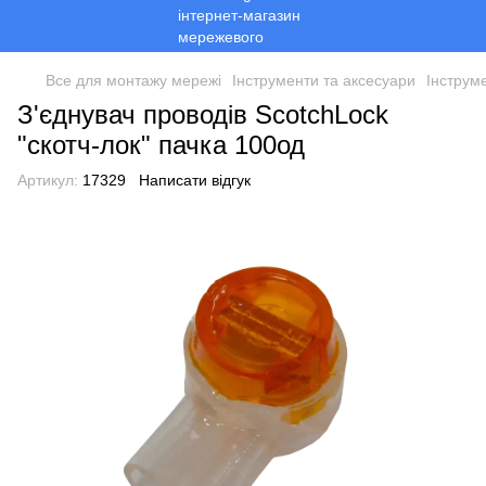
Все для монтажу мережі
Інструменти та аксесуари
Інструм
З'єднувач проводів ScotchLock
"скотч-лок" пачка 100од
Артикул:
17329
Написати відгук