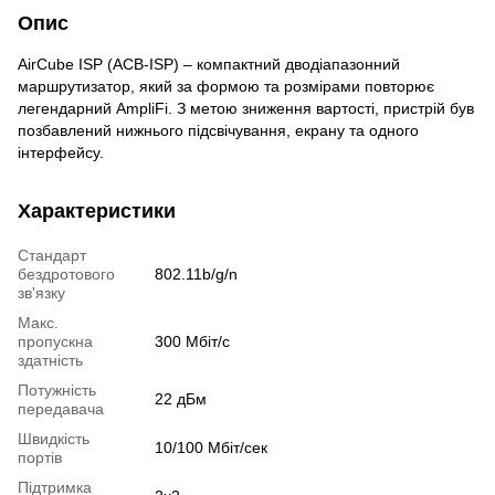
Опис
AirCube ISP (ACB-ISP) – компактний дводіапазонний
маршрутизатор, який за формою та розмірами повторює
легендарний AmpliFi. З метою зниження вартості, пристрій був
позбавлений нижнього підсвічування, екрану та одного
інтерфейсу.
Характеристики
Стандарт
бездротового
802.11b/g/n
зв'язку
Макс.
пропускна
300 Мбіт/с
здатність
Потужність
22 дБм
передавача
Швидкість
10/100 Мбіт/сек
портів
Підтримка