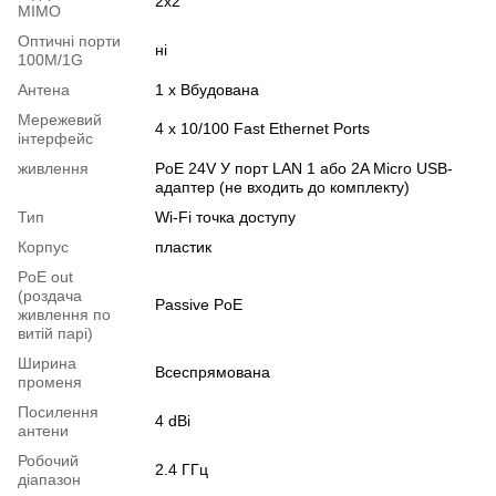
2x2
MIMO
Оптичні порти
ні
100M/1G
Антена
1 x Вбудована
Мережевий
4 х 10/100 Fast Ethernet Ports
інтерфейс
живлення
PoE 24V У порт LAN 1 або 2A Micro USB-
адаптер (не входить до комплекту)
Тип
Wi-Fi точка доступу
Корпус
пластик
PoE out
(роздача
Passive PoE
живлення по
витій парі)
Ширина
Всеспрямована
променя
Посилення
4 dBi
антени
Робочий
2.4 ГГц
діапазон