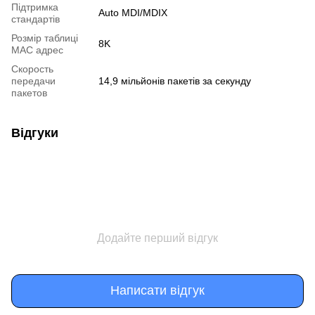
Підтримка
Auto MDI/MDIX
стандартів
Розмір таблиці
8K
MAC адрес
Скорость
передачи
14,9 мільйонів пакетів за секунду
пакетов
Відгуки
Додайте перший відгук
Написати відгук