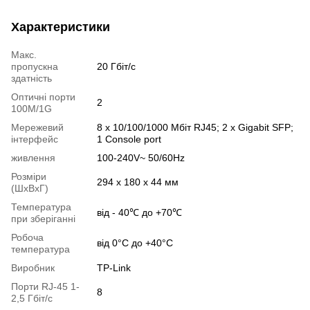
Характеристики
Макс.
пропускна
20 Гбіт/с
здатність
Оптичні порти
2
100M/1G
Мережевий
8 x 10/100/1000 Мбіт RJ45; 2 x Gigabit SFP;
інтерфейс
1 Console port
живлення
100-240V~ 50/60Hz
Розміри
294 x 180 x 44 мм
(ШxВxГ)
Температура
від - 40℃ до +70℃
при зберіганні
Робоча
від 0°C до +40°C
температура
Виробник
TP-Link
Порти RJ-45 1-
8
2,5 Гбіт/с