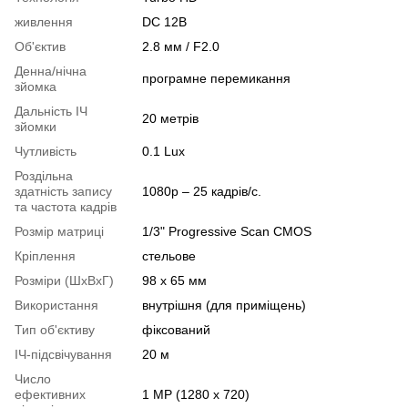
живлення
DC 12В
Об'єктив
2.8 мм / F2.0
Денна/нічна
програмне перемикання
зйомка
Дальність ІЧ
20 метрів
зйомки
Чутливість
0.1 Lux
Роздільна
здатність запису
1080p – 25 кадрів/с.
та частота кадрів
Розмір матриці
1/3" Progressive Scan CMOS
Кріплення
стельове
Розміри (ШxВxГ)
98 х 65 мм
Використання
внутрішня (для приміщень)
Тип об'єктиву
фіксований
ІЧ-підсвічування
20 м
Число
ефективних
1 MP (1280 x 720)