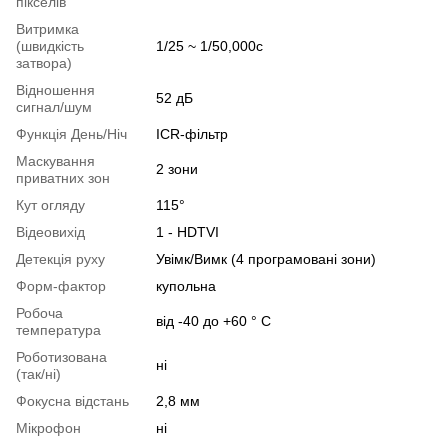
пікселів
Витримка
(швидкість
1/25 ~ 1/50,000с
затвора)
Відношення
52 дБ
сигнал/шум
Функція День/Ніч
ICR-фільтр
Маскування
2 зони
приватних зон
Кут огляду
115°
Відеовихід
1 - HDTVI
Детекція руху
Увімк/Вимк (4 програмовані зони)
Форм-фактор
купольна
Робоча
від -40 до +60 ° C
температура
Роботизована
ні
(так/ні)
Фокусна відстань
2,8 мм
Мікрофон
ні