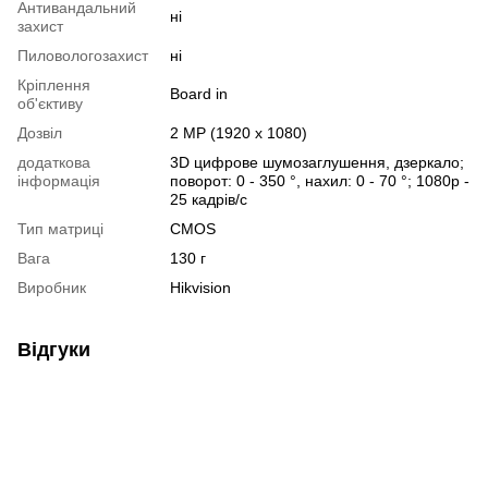
Антивандальний
ні
захист
Пиловологозахист
ні
Кріплення
Board in
об'єктиву
Дозвіл
2 MP (1920 x 1080)
додаткова
3D цифрове шумозаглушення, дзеркало;
інформація
поворот: 0 - 350 °, нахил: 0 - 70 °; 1080p -
25 кадрів/с
Тип матриці
CMOS
Вага
130 г
Виробник
Hikvision
Відгуки