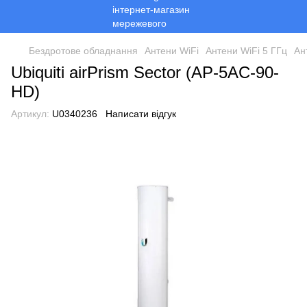
Бездротове обладнання
Антени WiFi
Антени WiFi 5 ГГц
Ан
Ubiquiti airPrism Sector (AP-5AC-90-
HD)
Артикул:
U0340236
Написати відгук