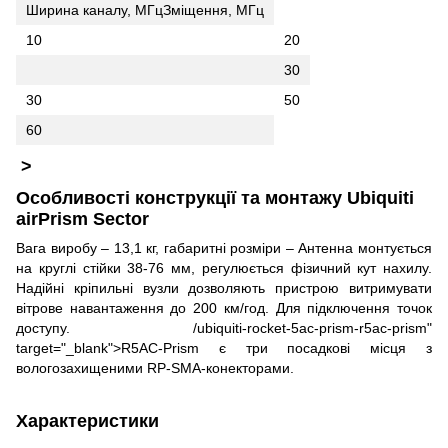
Ширина каналу, МГц
Зміщення, МГц
10
20
30
30
50
60
>
Особливості конструкції та монтажу Ubiquiti
airPrism Sector
Вага виробу – 13,1 кг, габаритні розміри – Антенна монтується
на круглі стійки 38-76 мм, регулюється фізичний кут нахилу.
Надійні кріпильні вузли дозволяють пристрою витримувати
вітрове навантаження до 200 км/год. Для підключення точок
доступу. /ubiquiti-rocket-5ac-prism-r5ac-prism"
target="_blank">R5AC-Prism є три посадкові місця з
вологозахищеними RP-SMA-конекторами.
Характеристики