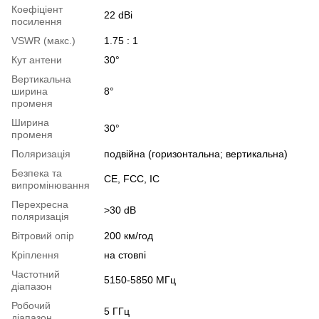
Коефіціент
22 dBi
посилення
VSWR (макс.)
1.75 : 1
Кут антени
30°
Вертикальна
ширина
8°
променя
Ширина
30°
променя
Поляризація
подвійна (горизонтальна; вертикальна)
Безпека та
CE, FCC, IC
випромінювання
Перехресна
>30 dB
поляризація
Вітровий опір
200 км/год
Кріплення
на стовпі
Частотний
5150-5850 МГц
діапазон
Робочий
5 ГГц
діапазон