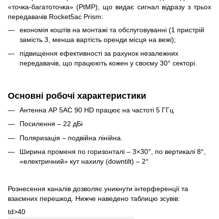
«точка-багатоточка» (PtMP), що видає сигнал відразу з трьох
передавачів
Rocket5ac Prism
:
економія коштів на монтажі та обслуговуванні (1 пристрій
замість 3, менша вартість оренди місця на вежі);
підвищення ефективності за рахунок незалежних
передавачів, що працюють кожен у своєму 30° секторі.
Основні робочі характеристики
Антенна AP 5AC 90 HD працює на частоті 5 ГГц
Посилення – 22 дБі
Поляризація – подвійна лінійна.
Ширина променя по горизонталі – 3×30°, по вертикалі 8°,
«електричний» кут нахилу (downtilt) – 2°
Рознесення каналів дозволяє уникнути інтерференції та
взаємних перешкод. Нижче наведено таблицю зсувів:
td>40