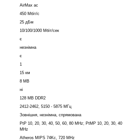
AirMax ac
450 Мбіт/с
25 дБм
10/100/1000 Мбіт/сек
є
незнімна
є
1
15 км
8 MB
ні
128 MB DDR2
2412-2462, 5150 - 5875 МГц
Зовнішня, незнімна, спрямована
PtP 10, 20, 30, 40, 50, 60, 80 MHz; PtMP 10, 20, 30, 40
MHz
Atheros MIPS 74Kc, 720 MHz