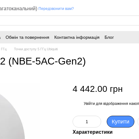
багатоканальний)
Передзвонити вам?
а
Обмін та повернення
Контактна інформація
Блог
 ГГц
Точки доступу 5 ГГц Ubiquiti
n2 (NBE-5AC-Gen2)
4 442.00 грн
Увійти
для відображення накоп
%
Купити
Характеристики