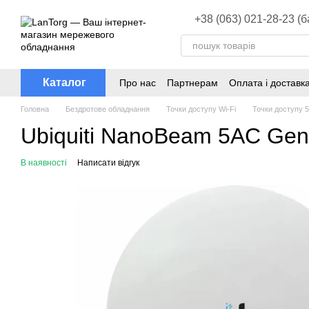
Перейти до основного контенту
+38 (063) 021-28-23 (
Каталог
Про нас
Партнерам
Оплата і доставк
Головна
Бездротове обладнання
Точки доступу Wi-Fi
Точки доступу 5
Ubiquiti NanoBeam 5AC Ge
В наявності
Написати відгук