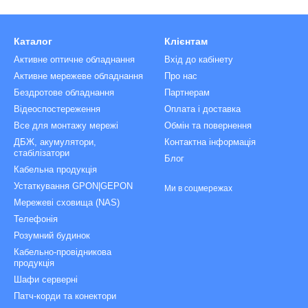
Каталог
Клієнтам
Активне оптичне обладнання
Вхід до кабінету
Активне мережеве обладнання
Про нас
Бездротове обладнання
Партнерам
Відеоспостереження
Оплата і доставка
Все для монтажу мережі
Обмін та повернення
ДБЖ, акумулятори,
Контактна інформація
стабілізатори
Блог
Кабельна продукція
Устаткування GPON|GEPON
Ми в соцмережах
Мережеві сховища (NAS)
Телефонія
Розумний будинок
Кабельно-провідникова
продукція
Шафи серверні
Патч-корди та конектори