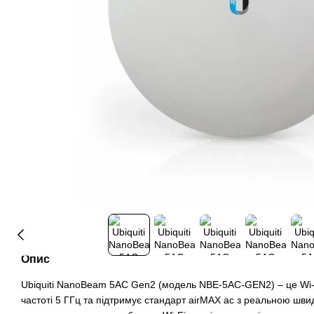
Опис
Ubiquiti NanoBeam 5AC Gen2 (модель NBE-5AC-GEN2) – це Wi-F
частоті 5 ГГц та підтримує стандарт airMAX ac з реальною швидк