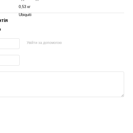
0,53 кг
Ubiquiti
нтія
р
Увійти за допомогою