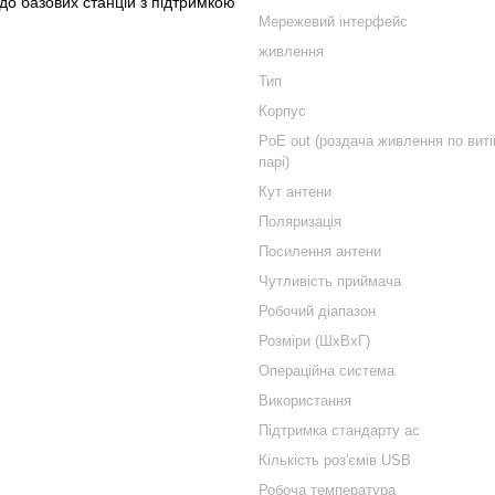
до базових станцій з підтримкою
Мережевий інтерфейс
живлення
Тип
Корпус
PoE out (роздача живлення по виті
парі)
Кут антени
Поляризація
Посилення антени
Чутливість приймача
Робочий діапазон
Розміри (ШxВxГ)
Операційна система
Використання
Підтримка стандарту ac
Кількість роз'ємів USB
Робоча температура