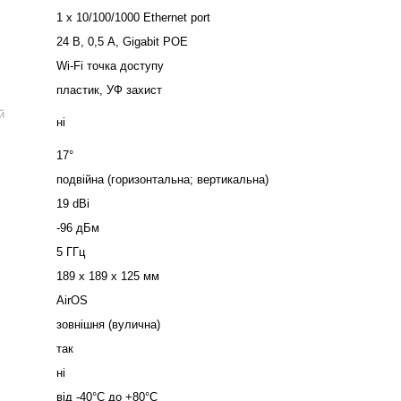
1 x 10/100/1000 Ethernet port
24 В, 0,5 А, Gigabit POE
Wi-Fi точка доступу
пластик, УФ захист
й
ні
17°
подвійна (горизонтальна; вертикальна)
19 dBi
-96 дБм
5 ГГц
189 x 189 x 125 мм
AirOS
зовнішня (вулична)
так
ні
від -40°C до +80°С