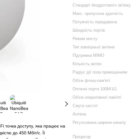
Стандарт бездротового зв'язку
Макс. пропускна здатність
Потужність передавача
Швидкість портів
Режим мосту
Тип зовнішньої антени
Підтримка MIMO
Кількість антен
Радіус дії поза приміщенням
Об'єм флеш-пам'яті
Оптичні порти 100M/1G
Об'єм оперативної пам'яті
Смуга частот
Антена
Регульована ширина каналу
i точка доступу, яка працює на
істю до 450 Мбіт/с. Її
Процесор