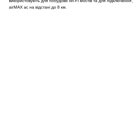
використовують для побудови Wi-Fi мостів та для підключення 
airMAX ac на відстані до 8 км.