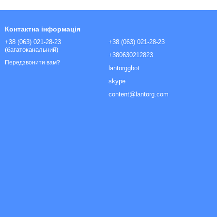
Контактна інформація
+38 (063) 021-28-23
+38 (063) 021-28-23
(багатоканальний)
+380630212823
Передзвонити вам?
lantorggbot
skype
content@lantorg.com