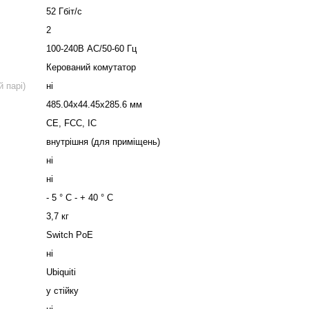
52 Гбіт/c
2
100-240В AC/50-60 Гц
Керований комутатор
 парі)
ні
485.04x44.45x285.6 мм
CE, FCC, IC
внутрішня (для приміщень)
ні
ні
- 5 ° С - + 40 ° С
3,7 кг
Switch PoE
ні
Ubiquiti
у стійку