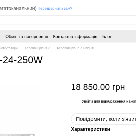
багатоканальний)
Передзвонити вам?
а
Обмін та повернення
Контактна інформація
Блог
 комутатори
Керовані рівня 2
Керовані рівня 2 Ubiquiti
US-24-250W
18 850.00 грн
Увійти
для відображення накоп
%
Повідомити, коли з'яви
Характеристики