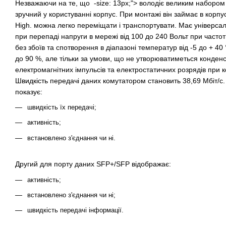
Незважаючи на те, що -size: 13px;"> володіє великим набором 
зручний у користуванні корпус. При монтажі він займає в корпу
High. можна легко переміщати і транспортувати. Має універса
при перепаді напруги в мережі від 100 до 240 Вольт при часто
без збоїв та спотворення в діапазоні температур від -5 до + 40 
до 90 %, але тільки за умови, що не утворюватиметься конденса
електромагнітних імпульсів та електростатичних розрядів при 
Швидкість передачі даних комутатором становить 38,69 Мбіт/с
показує:
швидкість їх передачі;
активність;
встановлено з'єднання чи ні.
Другий для порту даних SFP+/SFP відображає:
активність;
встановлено з'єднання чи ні;
швидкість передачі інформації.