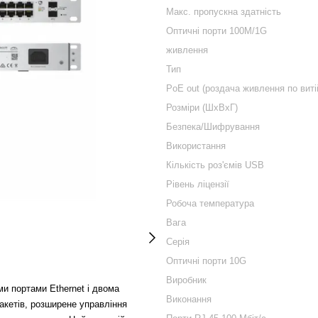
Макс. пропускна здатність
Оптичні порти 100M/1G
живлення
Тип
PoE out (роздача живлення по витій
Розміри (ШxВxГ)
Безпека/Шифрування
Використання
Кількість роз'ємів USB
Рівень ліцензії
Робоча температура
Вага
Серія
Оптичні порти 10G
Виробник
ими портами Ethernet і двома
Виконання
акетів, розширене управління