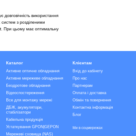
ує довговічність використання
х систем з розділеними
et. При цьому має оптимальну
Каталог
Клієнтам
Активне оптичне обладнання
Вхід до кабінету
Активне мережеве обладнання
Про нас
Бездротове обладнання
Партнерам
Відеоспостереження
Оплата і доставка
Все для монтажу мережі
Обмін та повернення
ДБЖ, акумулятори,
Контактна інформація
стабілізатори
Блог
Кабельна продукція
Устаткування GPON|GEPON
Ми в соцмережах
Мережеві сховища (NAS)