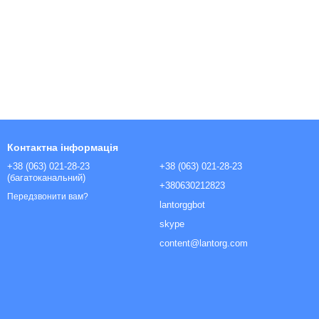
Контактна інформація
+38 (063) 021-28-23
+38 (063) 021-28-23
(багатоканальний)
+380630212823
Передзвонити вам?
lantorggbot
skype
content@lantorg.com