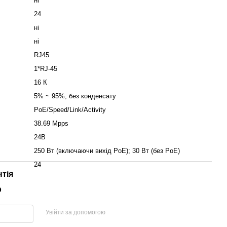
ні
24
ні
ні
RJ45
1*RJ-45
16 К
5% ~ 95%, без конденсату
PoE/Speed/Link/Activity
38.69 Mpps
24В
250 Вт (включаючи вихід PoE); 30 Вт (без PoE)
24
нтія
р
Увійти за допомогою