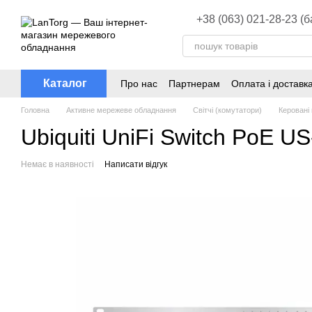
Перейти до основного контенту
+38 (063) 021-28-23 (
Каталог
Про нас
Партнерам
Оплата і доставк
Головна
Активне мережеве обладнання
Світчі (комутатори)
Керовані
Ubiquiti UniFi Switch PoE 
Немає в наявності
Написати відгук