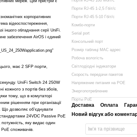
Порти RJ-45 100 Мбіт/с
ртивних мереж. Цей пристрій є
Порти RJ-45 1-2,5 Гбіт/с
Порти RJ-45 5-10 Гбіт/с
різноманітних корпоративних
тема відеоспостереження,
Комбо-порти
зі іншого обладнання серії UniFi.
Serial port
не забезпечення AirOS і єдиний
Консольний порт
Розмір таблиці MAC адрес
tch_US_24_250Wapplication.png"
Робоча вологість
цього, має 2 SFP порти,
Світлодіодні індикатори
Скорость передачи пакетов
секунду. UniFi Switch 24 250W
Напряжение питания на POE
 кожного з портів без збоїв,
Энергопотребление
яки тому, що в комутаторі
Порты PoE
нним рішенням при організації
Доставка
Оплата
Гара
. Що дозволяє об'єднувати
Новий відгук або комента
а стандартами 24VDC Passive PoE
потужність, яку видає один
и PoE споживачів.