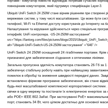
портами - комутатор повністю відповідає потребам сучасних корпоа
повноцінним комутатором, який підтримує специфікацію Layer-3.
Ubiquiti UniFi Switch 24 250W стане вірним рішенням при створенні 
мережевих систем, у тому числі масштабованих. Це може бути сис
телефонії, Wi-Fi та Ethernet доступу користувачів до Інтернету на ба
Налаштування та керування здійснюються через спеціальне програм
інтерфейс UniFi контролера. -US-24-250W-застосування"
src="https://lantorg.com/files/pictures/blogs/2015/Ubiquiti_UniFi_Swi
alt="Ubiquiti-UniFi-Switch-US-24-250W-застосування" ="646" />
UniFi Switch 24 250W оснащений 24 гігабітними портами. Крім 
призначені для забезпечення з'єднання з оптичними лініями.
Загальна пропускна здатність комутатора становить 26 Гб за 1 
забезпечує стабільну роботу навіть при найвищому завантаженні
помилок в обробці та зниження швидкості передачі даних. Завд
встановлено фірмове програмне забезпечення, він стане відмі
будь-якої масштабованої комплексної корпоративної системи. 
свічки в одну мережу та постачати їх електричною енергією з
або POE+ IEEE 802.3af/at. При застосуванні PoE+ максимальна 
порт, становить 34 Вт, чого цілком достатньо для основної мас