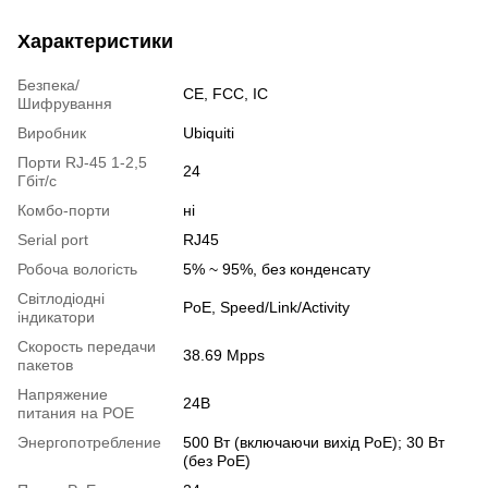
Характеристики
Безпека/
CE, FCC, IC
Шифрування
Виробник
Ubiquiti
Порти RJ-45 1-2,5
24
Гбіт/с
Комбо-порти
ні
Serial port
RJ45
Робоча вологість
5% ~ 95%, без конденсату
Світлодіодні
PoE, Speed/Link/Activity
індикатори
Скорость передачи
38.69 Mpps
пакетов
Напряжение
24В
питания на POE
Энергопотребление
500 Вт (включаючи вихід PoE); 30 Вт
(без PoE)