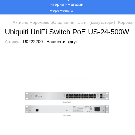
Активне мережеве обладнання
Світчі (комутатори)
Керован
Ubiquiti UniFi Switch PoE US-24-500W
Артикул:
U0222200
Написати відгук