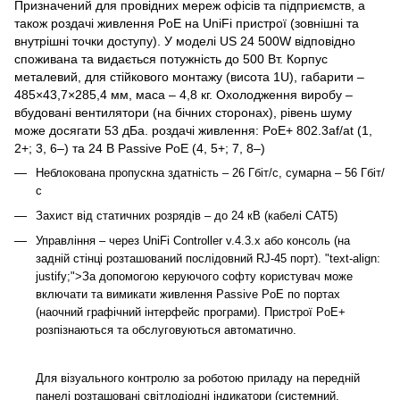
Призначений для провідних мереж офісів та підприємств, а
також роздачі живлення PoE на UniFi пристрої (зовнішні та
внутрішні точки доступу). У моделі US 24 500W відповідно
споживана та видається потужність до 500 Вт. Корпус
металевий, для стійкового монтажу (висота 1U), габарити –
485×43,7×285,4 мм, маса – 4,8 кг. Охолодження виробу –
вбудовані вентилятори (на бічних сторонах), рівень шуму
може досягати 53 дБа. роздачі живлення: PoE+ 802.3af/at (1,
2+; 3, 6–) та 24 В Passive PoE (4, 5+; 7, 8–)
Неблокована пропускна здатність – 26 Гбіт/с, сумарна – 56 Гбіт/
с
Захист від статичних розрядів – до 24 кВ (кабелі CAT5)
Управління – через UniFi Controller v.4.3.х або консоль (на
задній стінці розташований послідовний RJ-45 порт). "text-align:
justify;">За допомогою керуючого софту користувач може
включати та вимикати живлення Passive PoE по портах
(наочний графічний інтерфейс програми). Пристрої PoE+
розпізнаються та обслуговуються автоматично.
Для візуального контролю за роботою приладу на передній
панелі розташовані світлодіодні індикатори (системний,