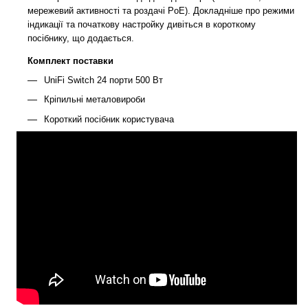
мережевий активності та роздачі PoE). Докладніше про режими
індикації та початкову настройку дивіться в короткому
посібнику, що додається.
Комплект поставки
UniFi Switch 24 порти 500 Вт
Кріпильні металовироби
Короткий посібник користувача