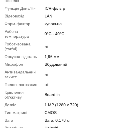
пікселів
Функція День/Ніч
ICR-фільтр
Відеовихід
LAN
Форм-фактор
купольна
Робоча
0°С - 40°С
температура
Роботизована
ні
(так/ні)
Фокусна відстань
1,96 мм
Мікрофон
Вбудований
Антивандальний
ні
захист
Пиловологозахист
ні
Кріплення
Board in
об'єктиву
Дозвіл
1 MP (1280 x 720)
Тип матриці
CMOS
Вага
Вага: 0,178 кг
Виробник
Ubiquiti