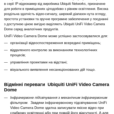
в серії IP-відеокамер від виробника Ubiquiti Networks, призначене
для роботи в приміщеннях цілодобово з рівнем освітлення. Висока
роздільна здатність відео-сигналу, широкий діапазон кута огляду,
простота установки та зручне програмне забезпечення у поєднанні
з доступною ціною вигідно виділяють Ubiquiti UniFi Video Camera
Dome серед аналогічних продуктів.
UniFi Video Camera Dome може успішно застосовуватися для:
організації відеоспостереження всередині приміщень;
віддаленого контролю за виконанням технологічних
процесів;
управління проектами на відстані;
візуального виявлення несанкціонованих дій тощо.
Відмінні переваги Ubiquiti UniFi Video Camera
Dome
Інфрачервоне підсвічування з механічним інфрачервоним
фільтром.
Завдяки інфрачервоному підсвічуванню UniFi
Video Camera Dome здатна записувати якісне відео при
слабкому освітленні або при повній його відсутності. А для