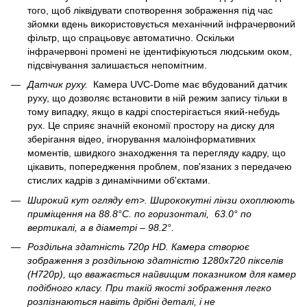
того, щоб ліквідувати спотворення зображення під час
зйомки вдень використовується механічний інфрачервоний
фільтр, що спрацьовує автоматично. Оскільки
інфрачервоні промені не ідентифікуються людським оком,
підсвічування залишається непомітним.
Датчик руху.
Камера UVC-Dome має вбудований датчик
руху, що дозволяє встановити в ній режим запису тільки в
тому випадку, якщо в кадрі спостерігається який-небудь
рух. Це сприяє значній економії простору на диску для
зберігання відео, ігнорування малоінформативних
моментів, швидкого знаходження та перегляду кадру, що
цікавить, попередження проблем, пов'язаних з передачею
стислих кадрів з динамічними об'єктами.
Широкий кут огляду em>. Ширококутні лінзи охоплюють
приміщення на 88.8°С. по горизонталі, 63.0° по
вертикалі, а в діаметрі – 98.2°.
Роздільна здатність 720р НD
. Камера створює
зображення з роздільною здатністю 1280х720 пікселів
(Н720р), що вважається найвищим показником для камер
подібного класу. При такій якості зображення легко
розпізнаються навіть дрібні деталі, і не