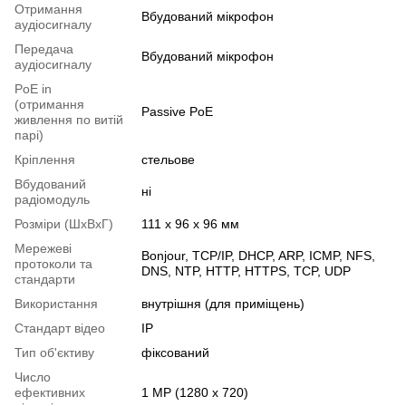
Отримання
Вбудований мікрофон
аудіосигналу
Передача
Вбудований мікрофон
аудіосигналу
PoE in
(отримання
Passive PoE
живлення по витій
парі)
Кріплення
стельове
Вбудований
ні
радіомодуль
Розміри (ШxВxГ)
111 x 96 x 96 мм
Мережеві
Bonjour, TCP/IP, DHCP, ARP, ICMP, NFS,
протоколи та
DNS, NTP, HTTP, HTTPS, TCP, UDP
стандарти
Використання
внутрішня (для приміщень)
Стандарт відео
IP
Тип об'єктиву
фіксований
Число
ефективних
1 MP (1280 x 720)