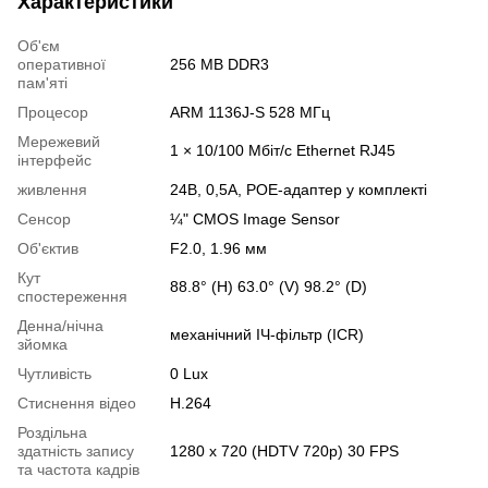
Характеристики
Об'єм
оперативної
256 MB DDR3
пам'яті
Процесор
ARM 1136J-S 528 МГц
Мережевий
1 × 10/100 Мбіт/с Ethernet RJ45
інтерфейс
живлення
24В, 0,5А, POE-адаптер у комплекті
Сенсор
¼" CMOS Image Sensor
Об'єктив
F2.0, 1.96 мм
Кут
88.8° (H) 63.0° (V) 98.2° (D)
спостереження
Денна/нічна
механічний ІЧ-фільтр (ICR)
зйомка
Чутливість
0 Lux
Стиснення відео
H.264
Роздільна
здатність запису
1280 x 720 (HDTV 720p) 30 FPS
та частота кадрів