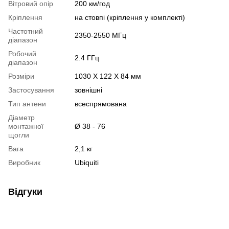
Вітровий опір
200 км/год
Кріплення
на стовпі (кріплення у комплекті)
Частотний
2350-2550 МГц
діапазон
Робочий
2.4 ГГц
діапазон
Розміри
1030 X 122 X 84 мм
Застосування
зовнішні
Тип антени
всеспрямована
Діаметр
монтажної
Ø 38 - 76
щогли
Вага
2,1 кг
Виробник
Ubiquiti
Відгуки