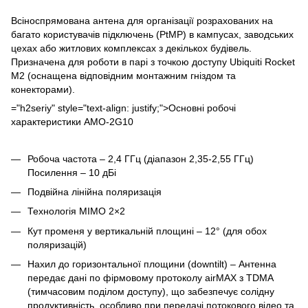
Всіноспрямована антена для організації розрахованих на
багато користувачів підключень (PtMP) в кампусах, заводських
цехах або житлових комплексах з декількох будівель.
Призначена для роботи в парі з точкою доступу
Ubiquiti Rocket
M2
(оснащена відповідним монтажним гніздом та
конекторами).
="h2seriy" style="text-align: justify;">Основні робочі
характеристики AMO-2G10
Робоча частота – 2,4 ГГц (діапазон 2,35-2,55 ГГц)
Посилення – 10 дБі
Подвійна лінійна поляризація
Технологія MIMO 2×2
Кут променя у вертикальній площині – 12° (для обох
поляризацій)
Нахил до горизонтальної площини (downtilt) – Антенна
передає дані по фірмовому протоколу airMAX з TDMA
(тимчасовим поділом доступу), що забезпечує солідну
продуктивність, особливо при передачі потокового відео та