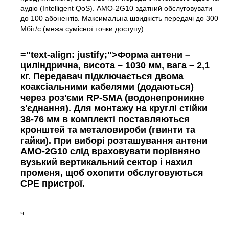
аудіо (Intelligent QoS). AMO-2G10 здатний обслуговувати
до 100 абонентів. Максимальна швидкість передачі до 300
Мбіт/с (межа сумісної точки доступу).
="text-align: justify;">Форма антени –
циліндрична, висота – 1030 мм, вага – 2,1
кг. Передавач підключається двома
коаксіальними кабелями (додаються)
через роз'єми RP-SMA (водонепроникне
з'єднання). Для монтажу на круглі стійки
38-76 мм в комплекті поставляються
кронштей та металовироби (гвинти та
гайки). При виборі розташування антени
AMO-2G10 слід враховувати порівняно
вузький вертикальний сектор і нахил
променя, щоб охопити обслуговуються
CPE пристрої.
ч.