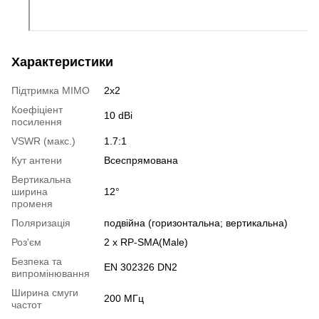
Характеристики
Підтримка MIMO
2x2
Коефіціент
10 dBi
посилення
VSWR (макс.)
1.7:1
Кут антени
Всеспрямована
Вертикальна
ширина
12°
променя
Поляризація
подвійна (горизонтальна; вертикальна)
Роз'єм
2 x RP-SMA(Male)
Безпека та
EN 302326 DN2
випромінювання
Ширина смуги
200 МГц
частот