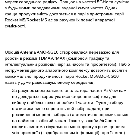
мереж середнього радіусу. Працює на частоті 5GHz та сумісна
з будь-якими передавачами заданої смуги частот. Однак
краща продуктивність досягається в парі з пристроями серії
Rocket M5/Rocket M5 ac за рахунок їх повної апаратної
сумісності.
Ubiquiti Antenna AMO-5G10 створювалася переважно для
роботи в режимі TDMA AirMAX (компресія трафіку та
інтелектуальний розподіл черг за часом та пріоритетом). Набір
інструментів даного апаратного комплексу дозволить досягти
максимальної продуктивності пари Rocket M5/AMO-5G10
навіть у дуже радіозашумленому середовищі:
За рахунок спектрального аналізатора частот AirView вам
не доведеться користуватися стороннім софтом для
вибору найбільш вільної робочої частоти. Функція збору
статистики лише спростить цей вибір надалі, при
розширенні мережі. вибирає і автоматично перемикається
на найменш забитий канал. Також у засоби AirControl
входить система візуального моніторингу з розміщенням
усіх пристроїв (і відображенням інформації). про їх стан)