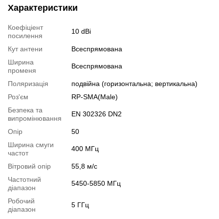
Характеристики
Коефіціент
10 dBi
посилення
Кут антени
Всеспрямована
Ширина
Всеспрямована
променя
Поляризація
подвійна (горизонтальна; вертикальна)
Роз'єм
RP-SMA(Male)
Безпека та
EN 302326 DN2
випромінювання
Опір
50
Ширина смуги
400 МГц
частот
Вітровий опір
55,8 м/с
Частотний
5450-5850 МГц
діапазон
Робочий
5 ГГц
діапазон