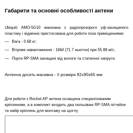
Габарити та основні особливості антени
Ubiquiti AMO-5G10 виконана з радіопрозорого уф-захищеного
пластику і відмінно пристосована для роботи поза приміщеннями:
Вага - 0.68 кг;
Вітрове навантаження - 16lbf (71.7 ньютон) при 55.88 м/c;
Порти RP-SMA захищені від вологи та статичної напруги.
Антенна досить масивна - її розміри 82x90x65 мм.
Для роботи з Rocket AP антена оснащена спеціалізованим
кріпленням, а в комплект входить два ізольовані RP-SMA пігтейли
та набір кріплень для монтажу на щоглу.