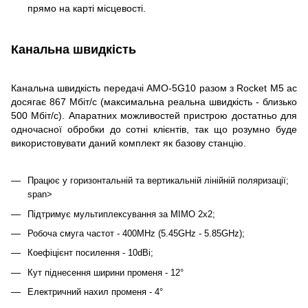
прямо на карті місцевості.
Канальна швидкість
Канальна швидкість передачі AMO-5G10 разом з Rocket M5 ac
досягає 867 Мбіт/c (максимальна реальна швидкість - близько
500 Мбіт/с). Апаратних можливостей пристрою достатньо для
одночасної обробки до сотні клієнтів, так що розумно буде
використовувати даний комплект як базову станцію.
Працює у горизонтальній та вертикальній лінійній поляризації;
span>
Підтримує мультиплексування за MIMO 2x2;
Робоча смуга частот - 400MHz (5.45GHz - 5.85GHz);
Коефіцієнт посилення - 10dBi;
Кут піднесення ширини променя - 12°
Електричний нахил променя - 4°