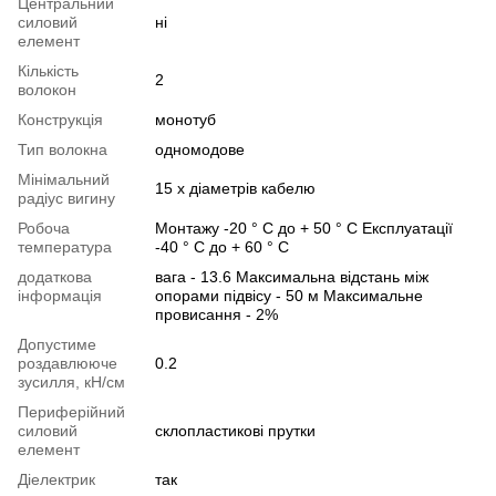
Центральний
силовий
ні
елемент
Кількість
2
волокон
Конструкція
монотуб
Тип волокна
одномодове
Мінімальний
15 х діаметрів кабелю
радіус вигину
Робоча
Монтажу -20 ° C до + 50 ° C Експлуатації
температура
-40 ° C до + 60 ° C
додаткова
вага - 13.6 Максимальна відстань між
інформація
опорами підвісу - 50 м Максимальне
провисання - 2%
Допустиме
роздавлююче
0.2
зусилля, кН/см
Периферійний
силовий
склопластикові прутки
елемент
Діелектрик
так