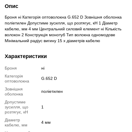
Опис
Броня ні Категорія оптоволокна G.652 D Зовнішня оболонка
поліетилен Допустиме зусилля, що розтягує, кН 1 Діаметр
кабелю, мм 4 мм Центральний силовий елемент ні Кількість
волокон 2 Конструкція монотуб Тип волокна одномодове
Мінімальний радіус вигину 15 х діаметрів кабелю
Характеристики
Броня
ні
Категорія
G.652 D
оптоволокна
Зовнішня
поліетилен
оболонка
Допустиме
зусилля, що
1
розтягує, кН
Діаметр
4 мм
кабелю, мм