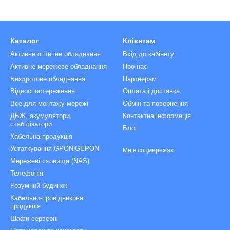
Каталог
Клієнтам
Активне оптичне обладнання
Вхід до кабінету
Активне мережеве обладнання
Про нас
Бездротове обладнання
Партнерам
Відеоспостереження
Оплата і доставка
Все для монтажу мережі
Обмін та повернення
ДБЖ, акумулятори,
Контактна інформація
стабілізатори
Блог
Кабельна продукція
Устаткування GPON|GEPON
Ми в соцмережах
Мережеві сховища (NAS)
Телефонія
Розумний будинок
Кабельно-провідникова
продукція
Шафи серверні