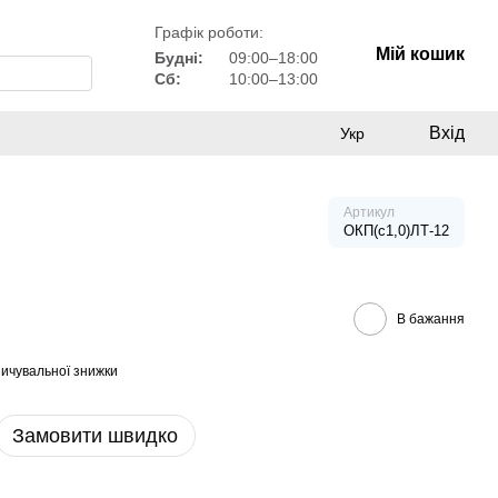
Графік роботи:
Мій кошик
Будні:
09:00–18:00
Сб:
10:00–13:00
Вхід
Укр
Артикул
ОКП(с1,0)ЛТ-12
В бажання
ичувальної знижки
Замовити швидко