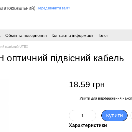
багатоканальний)
Передзвонити вам?
а
Обмін та повернення
Контактна інформація
Блог
ий підвісний UTEX
Н оптичний підвісний кабель
18.59 грн
Увійти
для відображення накоп
%
Купити
Характеристики