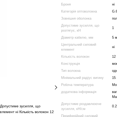
Броня
ні
Категорія оптоволокна
G.
Зовнішня оболонка
по
Допустиме зусилля, що
1
розтягує, кН
Діаметр кабелю, мм
5 
Центральний силовий
ні
елемент
Кількість волокон
12
Конструкція
мо
Тип волокна
од
Мінімальний радіус вигину
15
Робоча температура
Мон
додаткова інформація
ваг
Ма
Допустиме роздавлююче
 Допустиме зусилля, що
0.2
зусилля, кН/см
лемент ні Кількість волокон 12
Периферійний силовий