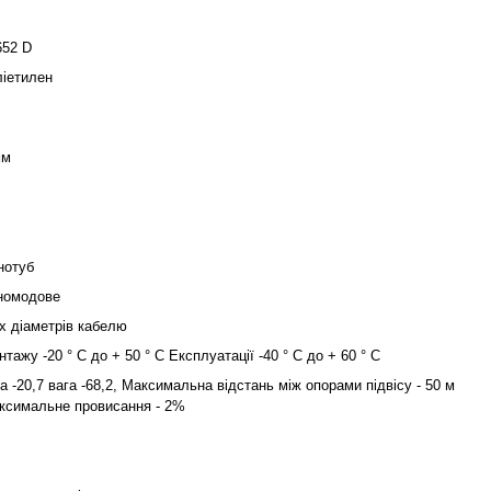
652 D
ліетилен
мм
нотуб
номодове
 х діаметрів кабелю
тажу -20 ° C до + 50 ° C Експлуатації -40 ° C до + 60 ° C
а -20,7 вага -68,2, Максимальна відстань між опорами підвісу - 50 м
ксимальне провисання - 2%