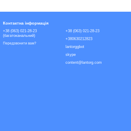
Контактна інформація
+38 (063) 021-28-23
+38 (063) 021-28-23
(багатоканальний)
+380630212823
Передзвонити вам?
lantorggbot
skype
content@lantorg.com