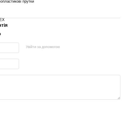
лопластикові прутки
EX
нтія
р
Увійти за допомогою