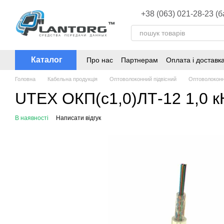
Перейти до основного контенту
+38 (063) 021-28-23 (
Каталог
Про нас
Партнерам
Оплата і доставк
Головна
Кабельна продукція
Оптоволоконний підвісний
Оптоволоконн
UTEX ОКП(с1,0)ЛТ-12 1,0 к
В наявності
Написати відгук