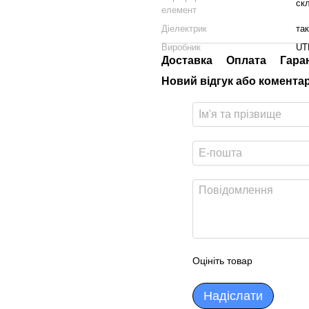
ск
елемент
Діелектрик
так
Виробник
UT
Доставка
Оплата
Гара
Новий відгук або комента
Оцініть товар
Надіслати