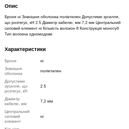
Опис
Броня ні Зовнішня оболонка поліетилен Допустиме зусилля,
що розтягує, кН 2.5 Діаметр кабелю, мм 7,2 мм Центральний
силовий елемент ні Кількість волокон 8 Конструкція монотуб
Тип волокна одномодове
Характеристики
Броня
ні
Зовнішня
поліетилен
оболонка
Допустиме
зусилля, що
2.5
розтягує, кН
Діаметр
7,2 мм
кабелю, мм
Центральний
силовий
ні
елемент
Кількість