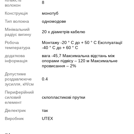
8
волокон
Конструкція
монотуб
Тип волокна
одномодове
Мінімальний
20 х діаметрів кабелю
радіус вигину
Робоча
Монтажу -20 ° C до + 50 ° C Експлуатації
температура
-40 ° C до + 60 ° C
додаткова
вага -45,7 Максимальна відстань між
інформація
опорами підвісу – 120 м Максимальне
провисання – 2%
Допустиме
роздавлююче
0.4
зусилля, кН/см
Периферійний
силовий
склопластикові прутки
елемент
Діелектрик
так
Виробник
UTEX