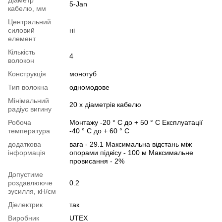
5-Jan
кабелю, мм
Центральний
силовий
ні
елемент
Кількість
4
волокон
Конструкція
монотуб
Тип волокна
одномодове
Мінімальний
20 х діаметрів кабелю
радіус вигину
Робоча
Монтажу -20 ° C до + 50 ° C Експлуатації
температура
-40 ° C до + 60 ° C
додаткова
вага - 29.1 Максимальна відстань між
інформація
опорами підвісу - 100 м Максимальне
провисання - 2%
Допустиме
роздавлююче
0.2
зусилля, кН/см
Діелектрик
так
Виробник
UTEX