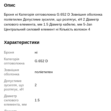
Опис
Броня ні Категорія оптоволокна G.652 D Зовнішня оболонка
поліетилен Допустиме зусилля, що розтягує, кН 2 Діаметр
силового елемента, мм 1.5 Діаметр кабелю, мм 5-Jan
Центральний силовий елемент ні Кількість волокон 4
Характеристики
Броня
ні
Категорія
G.652 D
оптоволокна
Зовнішня
поліетилен
оболонка
Допустиме
зусилля, що
2
розтягує, кН
Діаметр
силового
1.5
елемента, мм
Діаметр