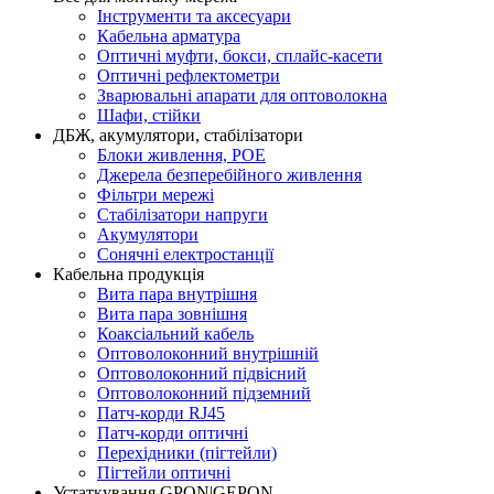
Інструменти та аксесуари
Кабельна арматура
Оптичні муфти, бокси, сплайс-касети
Оптичні рефлектометри
Зварювальні апарати для оптоволокна
Шафи, стійки
ДБЖ, акумулятори, стабілізатори
Блоки живлення, POE
Джерела безперебійного живлення
Фільтри мережі
Стабілізатори напруги
Акумулятори
Cонячні електростанції
Кабельна продукція
Вита пара внутрішня
Вита пара зовнішня
Коаксіальний кабель
Оптоволоконний внутрішній
Оптоволоконний підвісний
Оптоволоконний підземний
Патч-корди RJ45
Патч-корди оптичні
Перехідники (пігтейли)
Пігтейли оптичні
Устаткування GPON|GEPON