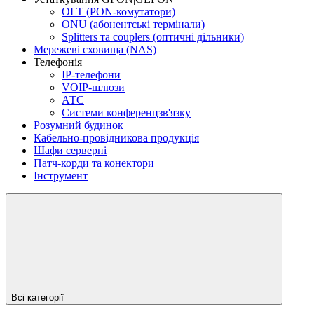
OLT (PON-комутатори)
ONU (абонентські термінали)
Splitters та couplers (оптичні дільники)
Мережеві сховища (NAS)
Телефонія
IP-телефони
VOIP-шлюзи
АТС
Системи конференцзв'язку
Розумний будинок
Кабельно-провідникова продукція
Шафи серверні
Патч-корди та конектори
Інструмент
Всі категорії