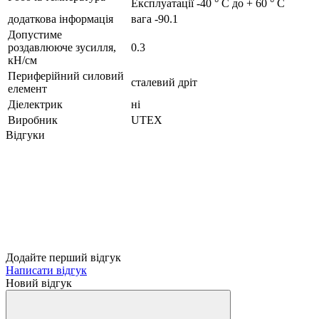
Експлуатації -40 ° C до + 60 ° C
додаткова інформація
вага -90.1
Допустиме
роздавлююче зусилля,
0.3
кН/см
Периферійний силовий
сталевий дріт
елемент
Діелектрик
ні
Виробник
UTEX
Відгуки
Додайте перший відгук
Написати відгук
Новий відгук