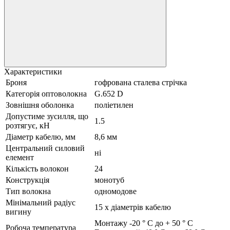
Характеристики
Броня
гофрована сталева стрічка
Категорія оптоволокна
G.652 D
Зовнішня оболонка
поліетилен
Допустиме зусилля, що
1.5
розтягує, кН
Діаметр кабелю, мм
8,6 мм
Центральний силовий
ні
елемент
Кількість волокон
24
Конструкція
монотуб
Тип волокна
одномодове
Мінімальний радіус
15 х діаметрів кабелю
вигину
Монтажу -20 ° C до + 50 ° C
Робоча температура