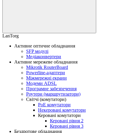
LanTorg
Активне оптичне обладнання
SFP модулі
Медіаконвертери
Активне мережеве обладнання
Mikrotik RouterBoard
Powerline-адаптери
Міжмережні екрани
Модеми ADSL
Програмне забезпечення
Роутери (маршрутизатори)
Світчі (комутатори)
PoE комутатори
Некеровані комутатори
Керовані комутатори
Керовані рівня 2
Керовані рівня 3
Бездротове обладнання