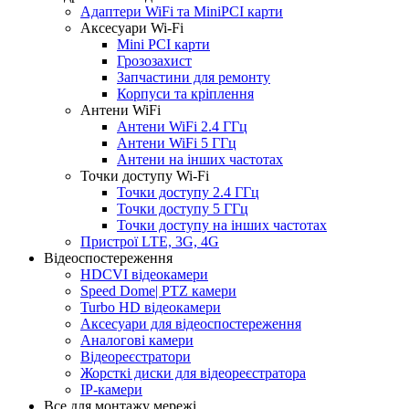
Адаптери WiFi та MiniPCI карти
Аксесуари Wi-Fi
Mini PCI карти
Грозозахист
Запчастини для ремонту
Корпуси та кріплення
Антени WiFi
Антени WiFi 2.4 ГГц
Антени WiFi 5 ГГц
Антени на інших частотах
Точки доступу Wi-Fi
Точки доступу 2.4 ГГц
Точки доступу 5 ГГц
Точки доступу на інших частотах
Пристрої LTE, 3G, 4G
Відеоспостереження
HDCVI відеокамери
Speed Dome| PTZ камери
Turbo HD відеокамери
Аксесуари для відеоспостереження
Аналогові камери
Відеореєстратори
Жорсткі диски для відеореєстратора
ІР-камери
Все для монтажу мережі