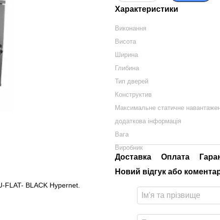
Характеристики
Виконання
Висота
Ширина
Глибина
Тип дверей
Конструктив
Максимальне статичне навантаже
додаткова інформація
Вага
Виробник
Доставка
Оплата
Гара
Новий відгук або комента
-FLAT- BLACK Hypernet.