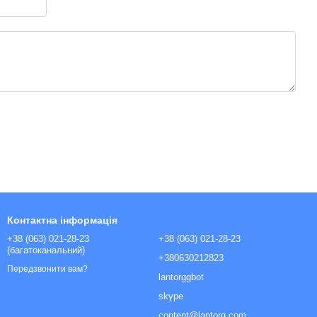
Контактна інформація
+38 (063) 021-28-23
+38 (063) 021-28-23
(багатоканальний)
+380630212823
Передзвонити вам?
lantorggbot
skype
content@lantorg.com