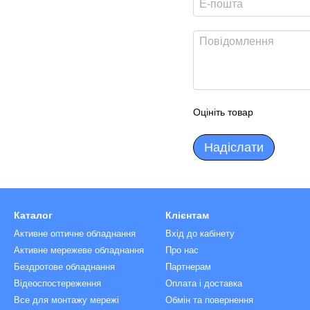
Оцініть товар
Надіслати
Каталог
Клієнтам
Активне оптичне обладнання
Вхід до кабінету
Активне мережеве обладнання
Про нас
Бездротове обладнання
Партнерам
Відеоспостереження
Оплата і доставка
Все для монтажу мережі
Обмін та повернення