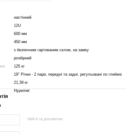
настінний
12U
600 мм
450 мм
з безпечним гартованим склом, на замку
розбірний
ння
125 кг
19" Річки - 2 пари, передні та задні, регульовані по глибині
21,39 кг
Hypernet
нтія
р
Увійти за допомогою