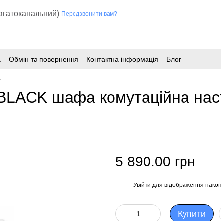
багатоканальний)
Передзвонити вам?
а
Обмін та повернення
Контактна інформація
Блог
t
LACK шафа комутаційна наст
5 890.00 грн
Увійти
для відображення накоп
%
Купити