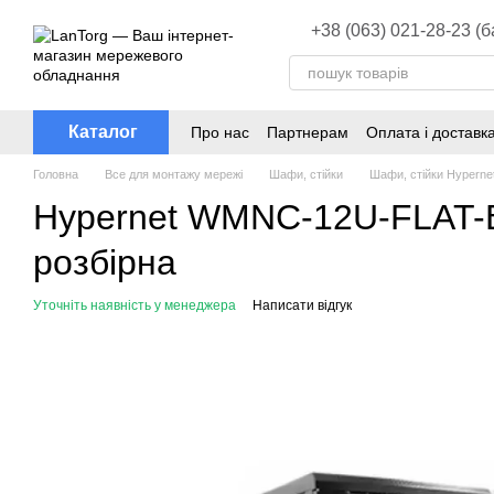
Перейти до основного контенту
+38 (063) 021-28-23 (
Каталог
Про нас
Партнерам
Оплата і доставк
Головна
Все для монтажу мережі
Шафи, стійки
Шафи, стійки Hyperne
Hypernet WMNC-12U-FLAT-B
розбірна
Уточніть наявність у менеджера
Написати відгук