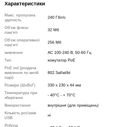
Характеристики
Макс. пропускна
240 Гбіт/с
здатність
Об'єм флеш-
32 Мб
пам'яті
Об'єм оперативної
256 Мб
пам'яті
живлення
AC 100-240 В, 50-60 Гц
Тип
комутатор PoE
PoE out (роздача
живлення по витій
802.3af/at/bt
парі)
Розміри (ШxВxГ)
330 x 230 x 44 мм
Температура при
- 40°C - + 70°C
зберіганні
Використання
внутрішня (для приміщень)
Кількість роз'ємів
ні
USB
Робоча