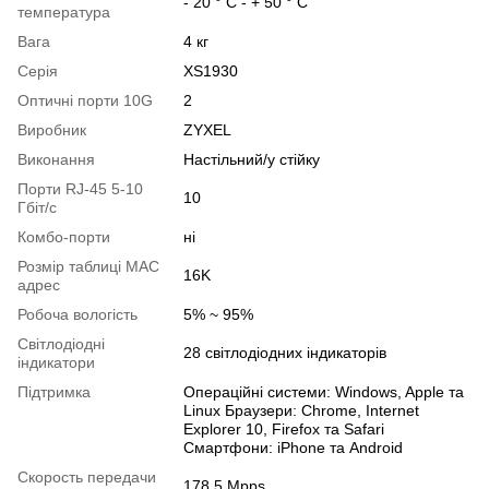
- 20 ° С - + 50 ° С
температура
Вага
4 кг
Серія
XS1930
Оптичні порти 10G
2
Виробник
ZYXEL
Виконання
Настільний/у стійку
Порти RJ-45 5-10
10
Гбіт/с
Комбо-порти
ні
Розмір таблиці MAC
16K
адрес
Робоча вологість
5% ~ 95%
Світлодіодні
28 світлодіодних індикаторів
індикатори
Підтримка
Операційні системи: Windows, Apple та
Linux Браузери: Chrome, Internet
Explorer 10, Firefox та Safari
Смартфони: iPhone та Android
Скорость передачи
178.5 Mpps