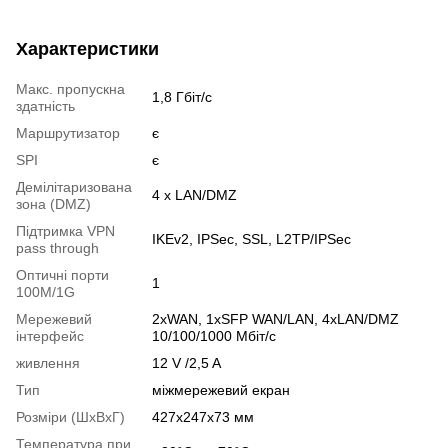
Характеристики
Макс. пропускна
1,8 Гбіт/с
здатність
Маршрутизатор
є
SPI
є
Демілітаризована
4 x LAN/DMZ
зона (DMZ)
Підтримка VPN
IKEv2, IPSec, SSL, L2TP/IPSec
pass through
Оптичні порти
1
100M/1G
Мережевий
2xWAN, 1xSFP WAN/LAN, 4xLAN/DMZ
інтерфейс
10/100/1000 Мбіт/с
живлення
12 V /2,5 A
Тип
міжмережевий екран
Розміри (ШxВxГ)
427x247x73 мм
Температура при