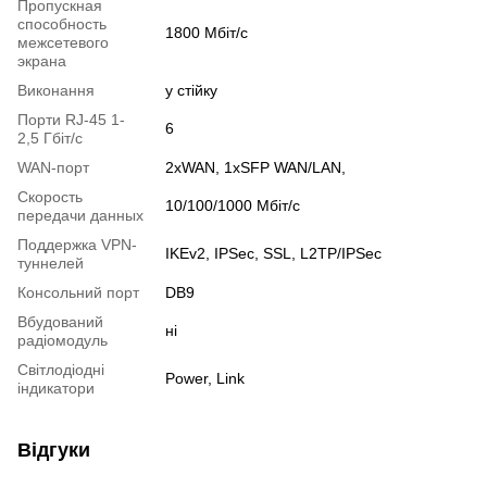
Пропускная
способность
1800 Мбіт/с
межсетевого
экрана
Виконання
у стійку
Порти RJ-45 1-
6
2,5 Гбіт/с
WAN-порт
2xWAN, 1xSFP WAN/LAN,
Скорость
10/100/1000 Мбіт/с
передачи данных
Поддержка VPN-
IKEv2, IPSec, SSL, L2TP/IPSec
туннелей
Консольний порт
DB9
Вбудований
ні
радіомодуль
Світлодіодні
Power, Link
індикатори
Відгуки