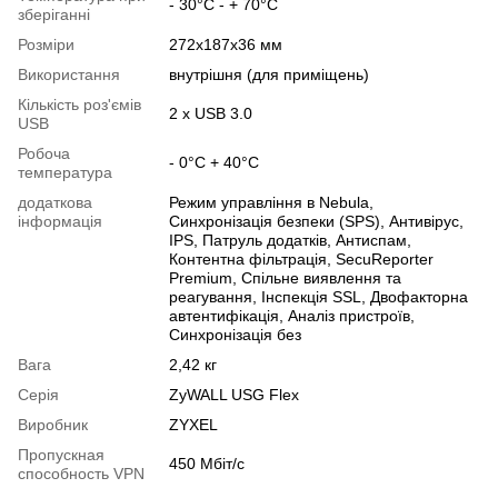
- 30°C - + 70°C
зберіганні
Розміри
272x187x36 мм
Використання
внутрішня (для приміщень)
Кількість роз'ємів
2 x USB 3.0
USB
Робоча
- 0°C + 40°C
температура
додаткова
Режим управління в Nebula,
інформація
Синхронізація безпеки (SPS), Антивірус,
IPS, Патруль додатків, Антиспам,
Контентна фільтрація, SecuReporter
Premium, Спільне виявлення та
реагування, Інспекція SSL, Двофакторна
автентифікація, Аналіз пристроїв,
Синхронізація без
Вага
2,42 кг
Серія
ZyWALL USG Flex
Виробник
ZYXEL
Пропускная
450 Мбіт/с
способность VPN