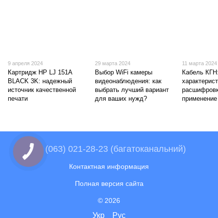
9 апреля 2024
29 марта 2024
11 марта 2024
Картридж HP LJ 151A
Выбор WiFi камеры
Кабель КГН
BLACK 3K: надежный
видеонаблюдения: как
характерист
источник качественной
выбрать лучший вариант
расшифровк
печати
для ваших нужд?
применение
+38 (063) 021-28-23 (багатоканальний)
Контактная информация
Полная версия сайта
© 2026
Укр
Рус