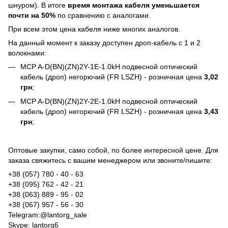
шнуром). В итоге
время монтажа кабеля уменьшается
почти на 50%
по сравнению с аналогами.
При всем этом цена кабеля ниже многих аналогов.
На данный момент к заказу доступен дроп-кабель с 1 и 2
волокнами:
MCP A-D(BN)(ZN)2Y-1E-1.0kH подвесной оптический
кабель (дроп) негорючий (FR LSZH)
- розничная цена
3,02
грн
;
MCP A-D(BN)(ZN)2Y-2E-1.0kH подвесной оптический
кабель (дроп) негорючий (FR LSZH)
- розничная цена
3,43
грн
;
Оптовые закупки, само собой, по более интересной цене. Для
заказа свяжитесь с вашим менеджером или звоните/пишите:
+38 (057) 780 - 40 - 63
+38 (095) 762 - 42 - 21
+38 (063) 889 - 95 - 02
+38 (067) 957 - 56 - 30
Telegram:
@lantorg_sale
Skype:
lantorg6